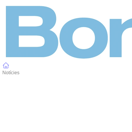
Panell de gestió de galetes
Notícies