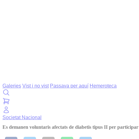
Galeries
Vist i no vist
Passava per aquí
Hemeroteca
Societat
Nacional
Es demanen voluntaris afectats de diabetis tipus II per participar