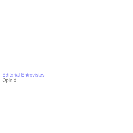
Editorial
Entrevistes
Opinió