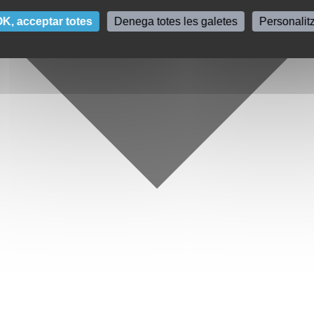
K, acceptar totes
Denega totes les galetes
Personalit