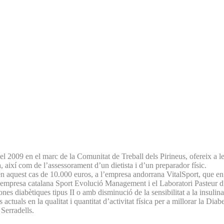
 2009 en el marc de la Comunitat de Treball dels Pirineus, ofereix a les 
, així com de l’assessorament d’un dietista i d’un preparador físic.
en aquest cas de 10.000 euros, a l’empresa andorrana VitalSport, que en
empresa catalana Sport Evolució Management i el Laboratori Pasteur d’A
sones diabètiques tipus II o amb disminució de la sensibilitat a la insulin
ctuals en la qualitat i quantitat d’activitat física per a millorar la Diabet
 Serradells.