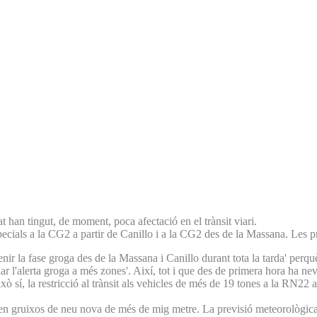
t han tingut, de moment, poca afectació en el trànsit viari.
pecials a la CG2 a partir de Canillo i a la CG2 des de la Massana. Les p
enir la fase groga des de la Massana i Canillo durant tota la tarda' per
iar l'alerta groga a més zones'. Així, tot i que des de primera hora ha nevat
ò sí, la restricció al trànsit als vehicles de més de 19 tones a la RN22 a
eren gruixos de neu nova de més de mig metre. La previsió meteorològica