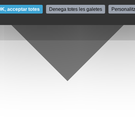
K, acceptar totes
Denega totes les galetes
Personalit