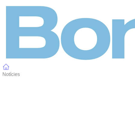
Panell de gestió de galetes
Notícies