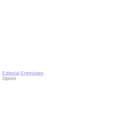
Editorial
Entrevistes
Opinió