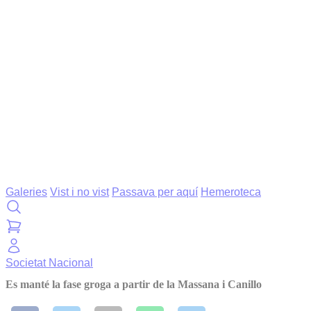
Galeries
Vist i no vist
Passava per aquí
Hemeroteca
Societat
Nacional
Es manté la fase groga a partir de la Massana i Canillo