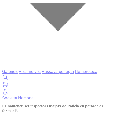
Galeries
Vist i no vist
Passava per aquí
Hemeroteca
Societat
Nacional
Es nomenen set inspectors majors de Policia en període de
formació