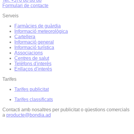
Tel. +376 80 88 88
Formulari de contacte
Serveis
Farmàcies de guàrdia
Informació meteorològica
Cartellera
Informació general
Informació turística
Associacions
Centres de salut
Telèfons d'interès
Enllaços d'interés
Tarifes
Tarifes publicitat
Tarifes classificats
Contacti amb nosaltres per publicitat o qüestions comercials
a
producte@bondia.ad