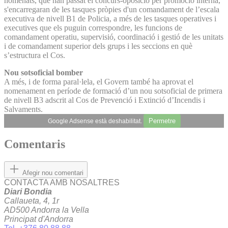
nomenats, que han passat el concurs-oposició per promoció interna,
s'encarregaran de les tasques pròpies d'un comandament de l’escala
executiva de nivell B1 de Policia, a més de les tasques operatives i
executives que els puguin correspondre, les funcions de
comandament operatiu, supervisió, coordinació i gestió de les unitats
i de comandament superior dels grups i les seccions en què
s’estructura el Cos.
Nou sotsoficial bomber
A més, i de forma paral·lela, el Govern també ha aprovat el
nomenament en període de formació d’un nou sotsoficial de primera
de nivell B3 adscrit al Cos de Prevenció i Extinció d’Incendis i
Salvaments.
Permetre
Google Adsense està deshabilitat.
Comentaris
Afegir nou comentari
CONTACTA AMB NOSALTRES
Diari Bondia
Callaueta, 4, 1r
AD500 Andorra la Vella
Principat d'Andorra