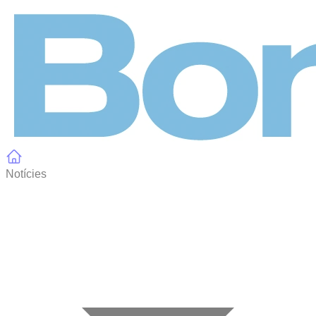
Panell de gestió de galetes
Notícies