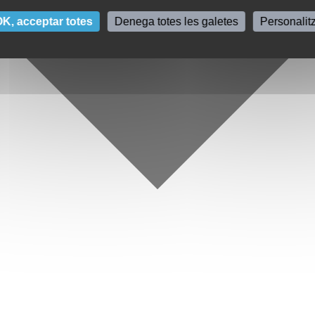
K, acceptar totes
Denega totes les galetes
Personalit