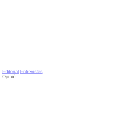
Editorial
Entrevistes
Opinió