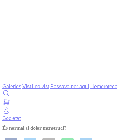
Galeries
Vist i no vist
Passava per aquí
Hemeroteca
Societat
És normal el dolor menstrual?