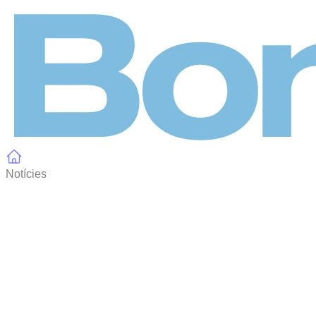
Panell de gestió de galetes
Notícies