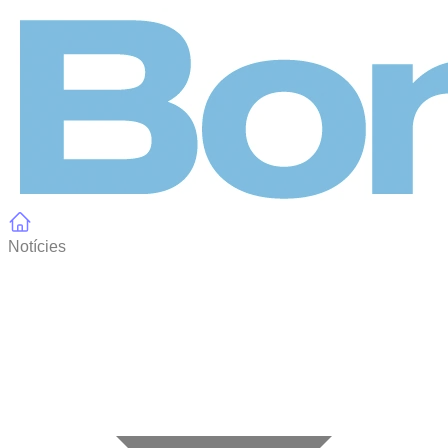
Panell de gestió de galetes
Notícies