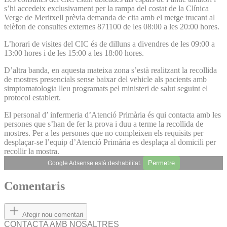
s’hi accedeix exclusivament per la rampa del costat de la Clínica
Verge de Meritxell prèvia demanda de cita amb el metge trucant al
telèfon de consultes externes 871100 de les 08:00 a les 20:00 hores.
L’horari de visites del CIC és de dilluns a divendres de les 09:00 a
13:00 hores i de les 15:00 a les 18:00 hores.
D’altra banda, en aquesta mateixa zona s’està realitzant la recollida
de mostres presencials sense baixar del vehicle als pacients amb
simptomatologia lleu programats pel ministeri de salut seguint el
protocol establert.
El personal d’ infermeria d’Atenció Primària és qui contacta amb les
persones que s’han de fer la prova i duu a terme la recollida de
mostres. Per a les persones que no compleixen els requisits per
desplaçar-se l’equip d’Atenció Primària es desplaça al domicili per
recollir la mostra.
Permetre
Google Adsense està deshabilitat.
Comentaris
Afegir nou comentari
CONTACTA AMB NOSALTRES