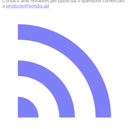
Contacti amb nosaltres per publicitat o qüestions comercials
a
producte@bondia.ad