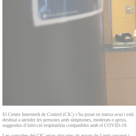
El Centre Intermedi de Control (CIC) s’ha posat en marxa avui i està
destinat a atendre les persones amb símptomes, moderats o greus,
suggestius d’infecció respiratòria compatibles amb el COVID-19.
Les consultes del CIC estan ubicades als espais de l’antic tanatori i