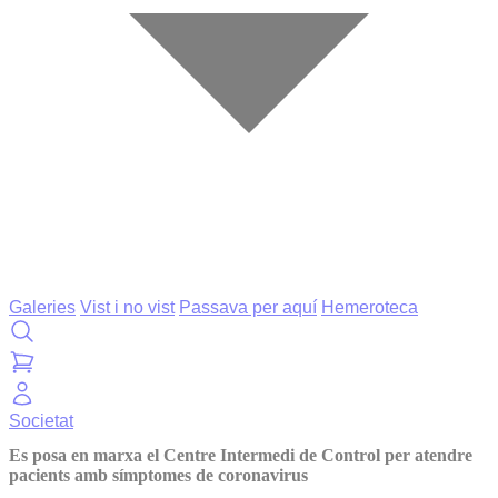
Galeries
Vist i no vist
Passava per aquí
Hemeroteca
Societat
Es posa en marxa el Centre Intermedi de Control per atendre
pacients amb símptomes de coronavirus