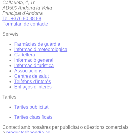
Callaueta, 4, 1r
AD500 Andorra la Vella
Principat d'Andorra
Tel. +376 80 88 88
Formulari de contacte
Serveis
Farmàcies de guàrdia
Informació meteorològica
Cartellera
Informació general
Informació turística
Associacions
Centres de salut
Telèfons d'interès
Enllaços d'interés
Tarifes
Tarifes publicitat
Tarifes classificats
Contacti amb nosaltres per publicitat o qüestions comercials
a
producte@bondia.ad