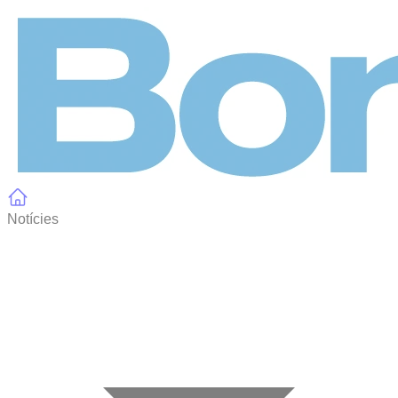
Panell de gestió de galetes
Notícies