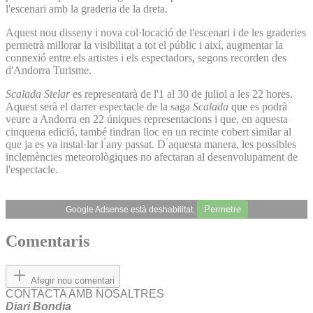
l'escenari amb la graderia de la dreta.
Aquest nou disseny i nova col·locació de l'escenari i de les graderies
permetrà millorar la visibilitat a tot el públic i així, augmentar la
connexió entre els artistes i els espectadors, segons recorden des
d'Andorra Turisme.
Scalada Stelar
es representarà de l'1 al 30 de juliol a les 22 hores.
Aquest serà el darrer espectacle de la saga
Scalada
que es podrà
veure a Andorra en 22 úniques representacions i que, en aquesta
cinquena edició, també tindran lloc en un recinte cobert similar al
que ja es va instal·lar l ́any passat. D ́aquesta manera, les possibles
inclemències meteorològiques no afectaran al desenvolupament de
l'espectacle.
Permetre
Google Adsense està deshabilitat.
Comentaris
Afegir nou comentari
CONTACTA AMB NOSALTRES
Diari Bondia