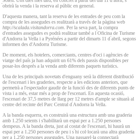
Soleil. Uns dies més tard, en concret a partir del dia 11 d ́abril, s
́obrirà la venda i la reserva al públic en general.
D'aquesta manera, tant la reserva de les entrades de peu com la
compra de les assegudes es realitzarà a través de la pàgina
web
http://scalada.visitandorra.com
. Per la seva part, la compra
d'entrades assegudes es podrà realitzar també a l ́Oficina de Turisme
d'Andorra la Vella i a Pyrénées a partir del dimarts 11 d ́abril, segons
informen des d'Andorra Turisme.
De moment, els hotelers, comerciants, centres d'oci i agències de
viatge del país ja han adquirit un 61% dels passis disponibles per
posar-los després a la venda amb diferents paquets turístics.
Una de les principals novetats d'enguany serà la diferent distribució
de l'escenari i les graderies, respecte a les edicions anteriors, que
permetrà a l'espectador gaudir de la funció des de diferents punts de
vista i a més, estar més a prop de l'escenari. En aquesta ocasió,
l'escenari de 37,5 metres de llarg per 12 metres d'ample se situarà al
centre del recinte del Parc Central d ́Andorra la Vella.
A la banda esquerra, es construirà una estructura amb una graderia
amb 1.250 seients i s'habilitarà un espai per a 1.250 persones
dempeus. A la banda dreta, just al costat de l'escenari, hi haurà un
espai per a 1.250 persones de peu i s ́hi col·locarà una altra graderia
per a 1.250 persones assegudes. Una passarel·la connectarà