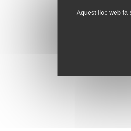
Aquest lloc web fa s