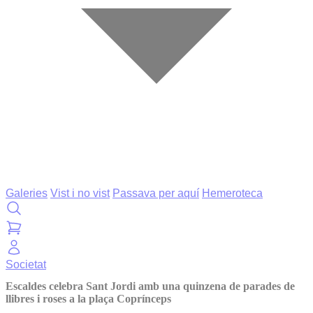
Galeries
Vist i no vist
Passava per aquí
Hemeroteca
Societat
Escaldes celebra Sant Jordi amb una quinzena de parades de
llibres i roses a la plaça Coprínceps