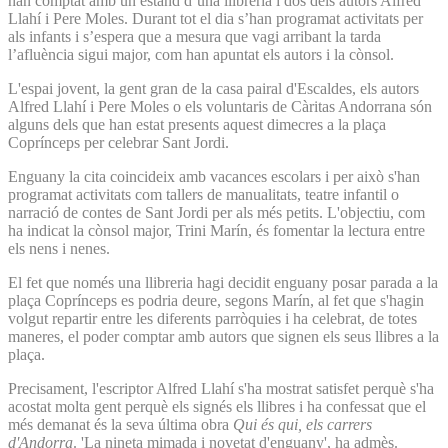
han comptat amb un estand d’una llibreria i dos dels autors Alfred
Llahí i Pere Moles. Durant tot el dia s’han programat activitats per
als infants i s’espera que a mesura que vagi arribant la tarda
l’afluència sigui major, com han apuntat els autors i la cònsol.
L'espai jovent, la gent gran de la casa pairal d'Escaldes, els autors
Alfred Llahí i Pere Moles o els voluntaris de Càritas Andorrana són
alguns dels que han estat presents aquest dimecres a la plaça
Coprínceps per celebrar Sant Jordi.
Enguany la cita coincideix amb vacances escolars i per això s'han
programat activitats com tallers de manualitats, teatre infantil o
narració de contes de Sant Jordi per als més petits. L'objectiu, com
ha indicat la cònsol major, Trini Marín, és fomentar la lectura entre
els nens i nenes.
El fet que només una llibreria hagi decidit enguany posar parada a la
plaça Coprínceps es podria deure, segons Marín, al fet que s'hagin
volgut repartir entre les diferents parròquies i ha celebrat, de totes
maneres, el poder comptar amb autors que signen els seus llibres a la
plaça.
Precisament, l'escriptor Alfred Llahí s'ha mostrat satisfet perquè s'ha
acostat molta gent perquè els signés els llibres i ha confessat que el
més demanat és la seva última obra
Qui és qui, els carrers
d'Andorra
. 'La nineta mimada i novetat d'enguany', ha admès.