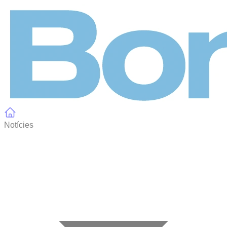
Panell de gestió de galetes
Notícies