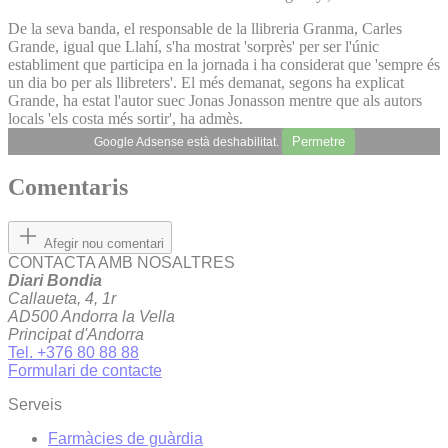
De la seva banda, el responsable de la llibreria Granma, Carles
Grande, igual que Llahí, s'ha mostrat 'sorprès' per ser l'únic
establiment que participa en la jornada i ha considerat que 'sempre és
un dia bo per als llibreters'. El més demanat, segons ha explicat
Grande, ha estat l'autor suec Jonas Jonasson mentre que als autors
locals 'els costa més sortir', ha admès.
Permetre
Google Adsense està deshabilitat.
Comentaris
Afegir nou comentari
CONTACTA AMB NOSALTRES
Diari Bondia
Callaueta, 4, 1r
AD500 Andorra la Vella
Principat d'Andorra
Tel. +376 80 88 88
Formulari de contacte
Serveis
Farmàcies de guàrdia