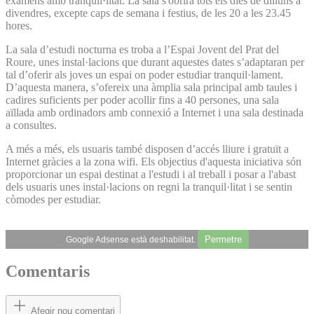
exàmens amb tranquil·litat. La sala s'obrirà tots els dies de dilluns a
divendres, excepte caps de semana i festius, de les 20 a les 23.45
hores.
La sala d’estudi nocturna es troba a l’Espai Jovent del Prat del
Roure, unes instal·lacions que durant aquestes dates s’adaptaran per
tal d’oferir als joves un espai on poder estudiar tranquil·lament.
D’aquesta manera, s’ofereix una àmplia sala principal amb taules i
cadires suficients per poder acollir fins a 40 persones, una sala
aïllada amb ordinadors amb connexió a Internet i una sala destinada
a consultes.
A més a més, els usuaris també disposen d’accés lliure i gratuït a
Internet gràcies a la zona wifi. Els objectius d'aquesta iniciativa són
proporcionar un espai destinat a l'estudi i al treball i posar a l'abast
dels usuaris unes instal·lacions on regni la tranquil·litat i se sentin
còmodes per estudiar.
Permetre
Google Adsense està deshabilitat.
Comentaris
Afegir nou comentari