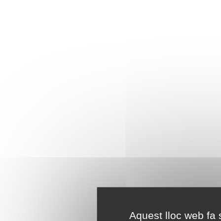
Aquest lloc web fa s