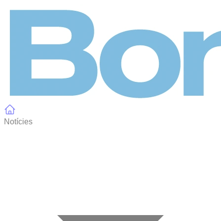
Panell de gestió de galetes
Notícies