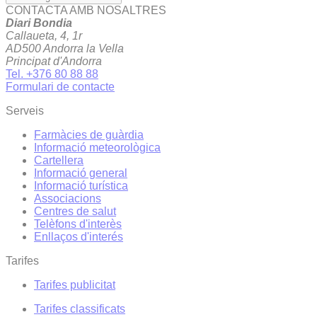
CONTACTA AMB NOSALTRES
Diari Bondia
Callaueta, 4, 1r
AD500 Andorra la Vella
Principat d'Andorra
Tel. +376 80 88 88
Formulari de contacte
Serveis
Farmàcies de guàrdia
Informació meteorològica
Cartellera
Informació general
Informació turística
Associacions
Centres de salut
Telèfons d'interès
Enllaços d'interés
Tarifes
Tarifes publicitat
Tarifes classificats