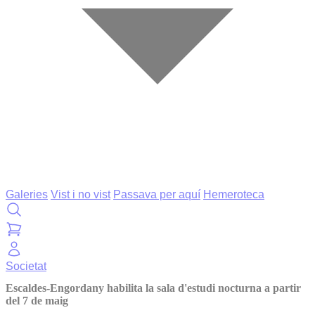
Galeries
Vist i no vist
Passava per aquí
Hemeroteca
Societat
Escaldes-Engordany habilita la sala d'estudi nocturna a partir
del 7 de maig