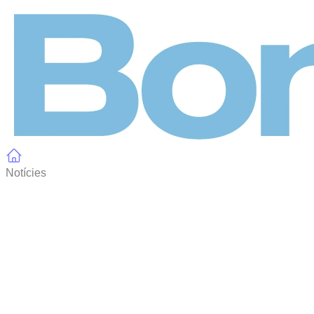
Panell de gestió de galetes
Notícies