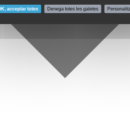
K, acceptar totes
Denega totes les galetes
Personalit