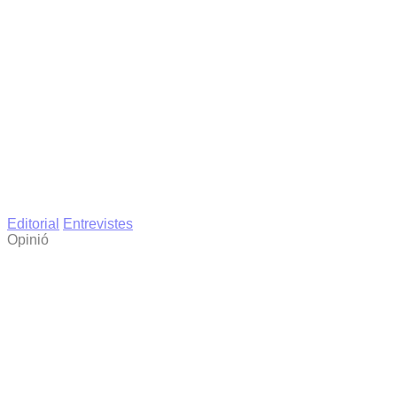
Editorial
Entrevistes
Opinió