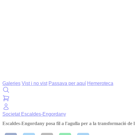
Galeries
Vist i no vist
Passava per aquí
Hemeroteca
Societat
Escaldes-Engordany
Escaldes-Engordany posa fil a l'agulla per a la transformació de 