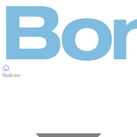
Panell de gestió de galetes
Notícies