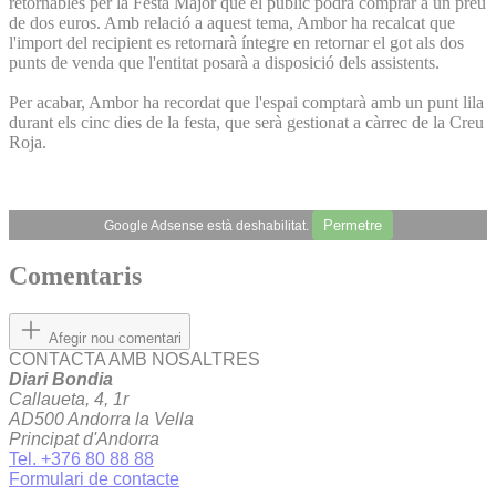
retornables per la Festa Major que el públic podrà comprar a un preu
de dos euros. Amb relació a aquest tema, Ambor ha recalcat que
l'import del recipient es retornarà íntegre en retornar el got als dos
punts de venda que l'entitat posarà a disposició dels assistents.
Per acabar, Ambor ha recordat que l'espai comptarà amb un punt lila
durant els cinc dies de la festa, que serà gestionat a càrrec de la Creu
Roja.
Permetre
Google Adsense està deshabilitat.
Comentaris
Afegir nou comentari
CONTACTA AMB NOSALTRES
Diari Bondia
Callaueta, 4, 1r
AD500 Andorra la Vella
Principat d'Andorra
Tel. +376 80 88 88
Formulari de contacte