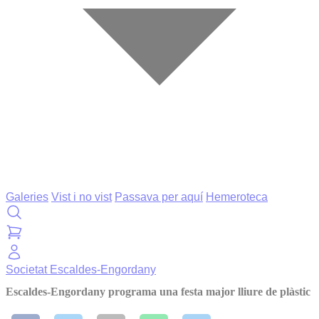
Galeries
Vist i no vist
Passava per aquí
Hemeroteca
Societat
Escaldes-Engordany
Escaldes-Engordany programa una festa major lliure de plàstic