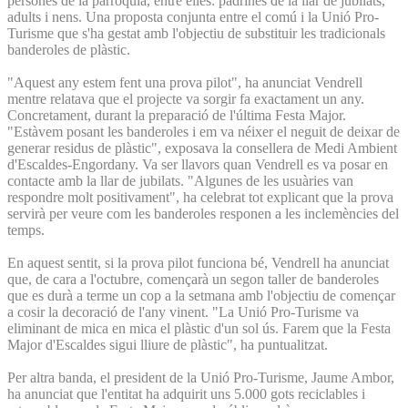
persones de la parròquia, entre elles: padrines de la llar de jubilats,
adults i nens. Una proposta conjunta entre el comú i la Unió Pro-
Turisme que s'ha gestat amb l'objectiu de substituir les tradicionals
banderoles de plàstic.
"Aquest any estem fent una prova pilot", ha anunciat Vendrell
mentre relatava que el projecte va sorgir fa exactament un any.
Concretament, durant la preparació de l'última Festa Major.
"Estàvem posant les banderoles i em va néixer el neguit de deixar de
generar residus de plàstic", exposava la consellera de Medi Ambient
d'Escaldes-Engordany. Va ser llavors quan Vendrell es va posar en
contacte amb la llar de jubilats. "Algunes de les usuàries van
respondre molt positivament", ha celebrat tot explicant que la prova
servirà per veure com les banderoles responen a les inclemències del
temps.
En aquest sentit, si la prova pilot funciona bé, Vendrell ha anunciat
que, de cara a l'octubre, començarà un segon taller de banderoles
que es durà a terme un cop a la setmana amb l'objectiu de començar
a cosir la decoració de l'any vinent. "La Unió Pro-Turisme va
eliminant de mica en mica el plàstic d'un sol ús. Farem que la Festa
Major d'Escaldes sigui lliure de plàstic", ha puntualitzat.
Per altra banda, el president de la Unió Pro-Turisme, Jaume Ambor,
ha anunciat que l'entitat ha adquirit uns 5.000 gots reciclables i