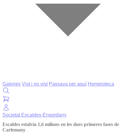
Galeries
Vist i no vist
Passava per aquí
Hemeroteca
Societat
Escaldes-Engordany
Escaldes estalvia 1,6 milions en les dues primeres fases de
Carlemany