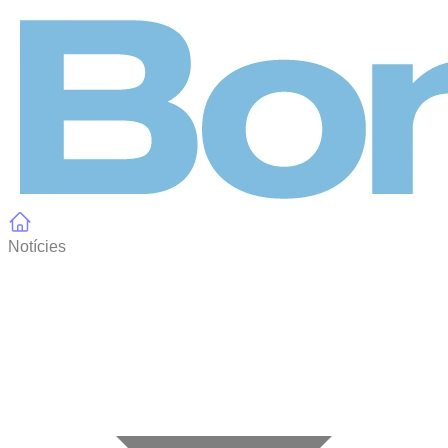
Panell de gestió de galetes
Notícies