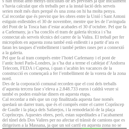
s’han trobat amb menys dificultats de les previstes ja que inicialment
s’havia calculat que els treballs per a la instal·lació dels serveis
serien molt més durs perquè és una zona on hi ha molta penya.
Cal recordar que és previst que les obres entre la Unió i Sant Antoni
estiguin enllestides el 30 de novembre, mentre que les de l’avinguda
del Pont de la Tosca han d’estar acabades el 30 d’octubre. Pel que fa
a Carlemany, ja s’ha conclòs el tram de galeria tècnica i s’ha
connectat als serveis tècnics del carrer de la Valira. El treball per fer
micropilots en aquesta zona també està enllestit i a partir d’ara es
faran les tasques d’embelliment i també petites rases per a connexió
a la galeria.
Pel que fa al tram comprès entre l’hotel Carlemany i el pont de
l’antic hotel París-Londres, ja s’ha dut a terme el cablejat d’Andorra
Telecom, FEDA i Capesa, i quan s’acabin les vacances de la
construcció es començarà a fer l’embelliment de la vorera de la zona
nord.
Des de la corporació comunal recorden que el cost dels treballs
d’aquesta tercera fase s’eleva a 2.848.733 euros i caldrà veure si
també es poden estalviar diners en aquesta etapa.
Cal recordar a més que un cop finalitzada aquesta fase només
quedarà un darrer tram, que és el comprès entre el carrer Copríncep
de Gaulle i la plaça dels Safarejos, i la remodelació de la plaça
Coprínceps. Aquestes obres, però, estan supeditades a l’acabament
del túnel dels Dos Valires per no afectar el trànsit de camions que es
dirigeixen a la Massana, ja que un sol carril en aquesta zona no se