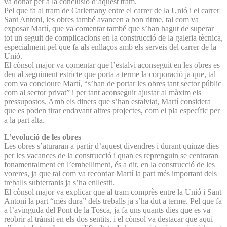
va donar per a la conclusió d’aquest tram.
Pel que fa al tram de Carlemany entre el carrer de la Unió i el carrer
Sant Antoni, les obres també avancen a bon ritme, tal com va
exposar Martí, que va comentar també que s’han hagut de superar
tot un seguit de complicacions en la construcció de la galeria tècnica,
especialment pel que fa als enllaços amb els serveis del carrer de la
Unió.
El cònsol major va comentar que l’estalvi aconseguit en les obres es
deu al seguiment estricte que porta a terme la corporació ja que, tal
com va concloure Martí, “s’han de portar les obres tant sector públic
com al sector privat” i per tant aconseguir ajustar al màxim els
pressupostos. Amb els diners que s’han estalviat, Martí considera
que es poden tirar endavant altres projectes, com el pla específic per
a la part alta.
L’evolució de les obres
Les obres s’aturaran a partir d’aquest divendres i durant quinze dies
per les vacances de la construcció i quan es reprenguin se centraran
fonamentalment en l’embelliment, és a dir, en la construcció de les
voreres, ja que tal com va recordar Martí la part més important dels
treballs subterranis ja s’ha enllestit.
El cònsol major va explicar que al tram comprès entre la Unió i Sant
Antoni la part “més dura” dels treballs ja s’ha dut a terme. Pel que fa
a l’avinguda del Pont de la Tosca, ja fa uns quants dies que es va
reobrir al trànsit en els dos sentits, i el cònsol va destacar que aquí