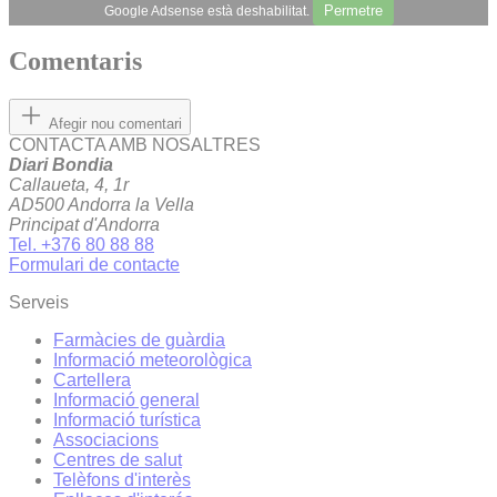
Permetre
Google Adsense està deshabilitat.
Comentaris
Afegir nou comentari
CONTACTA AMB NOSALTRES
Diari Bondia
Callaueta, 4, 1r
AD500 Andorra la Vella
Principat d'Andorra
Tel. +376 80 88 88
Formulari de contacte
Serveis
Farmàcies de guàrdia
Informació meteorològica
Cartellera
Informació general
Informació turística
Associacions
Centres de salut
Telèfons d'interès