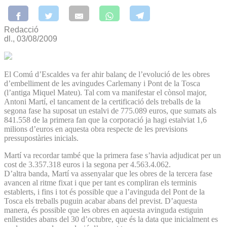
Redacció
dl., 03/08/2009
El Comú d’Escaldes va fer ahir balanç de l’evolució de les obres
d’embelliment de les avingudes Carlemany i Pont de la Tosca
(l’antiga Miquel Mateu). Tal com va manifestar el cònsol major,
Antoni Martí, el tancament de la certificació dels treballs de la
segona fase ha suposat un estalvi de 775.089 euros, que sumats als
841.558 de la primera fan que la corporació ja hagi estalviat 1,6
milions d’euros en aquesta obra respecte de les previsions
pressupostàries inicials.
Martí va recordar també que la primera fase s’havia adjudicat per un
cost de 3.357.318 euros i la segona per 4.563.4.062.
D’altra banda, Martí va assenyalar que les obres de la tercera fase
avancen al ritme fixat i que per tant es compliran els terminis
establerts, i fins i tot és possible que a l’avinguda del Pont de la
Tosca els treballs puguin acabar abans del previst. D’aquesta
manera, és possible que les obres en aquesta avinguda estiguin
enllestides abans del 30 d’octubre, que és la data que inicialment es