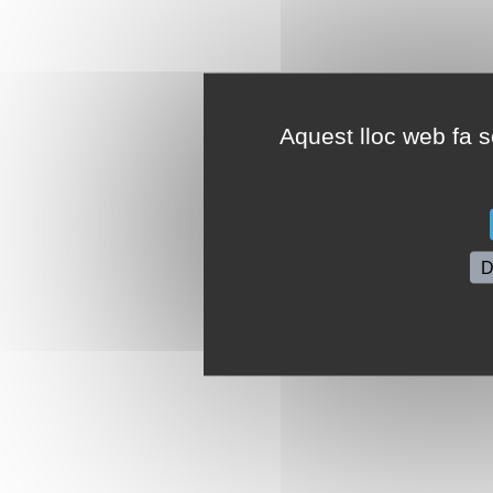
Aquest lloc web fa se
D