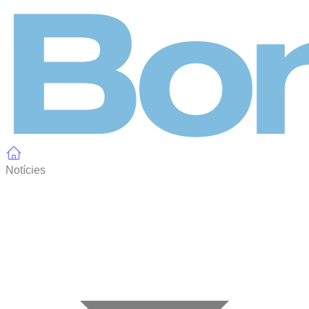
Panell de gestió de galetes
Notícies