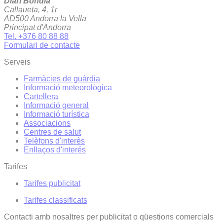
Diari Bondia
Callaueta, 4, 1r
AD500 Andorra la Vella
Principat d'Andorra
Tel. +376 80 88 88
Formulari de contacte
Serveis
Farmàcies de guàrdia
Informació meteorològica
Cartellera
Informació general
Informació turística
Associacions
Centres de salut
Telèfons d'interès
Enllaços d'interés
Tarifes
Tarifes publicitat
Tarifes classificats
Contacti amb nosaltres per publicitat o qüestions comercials