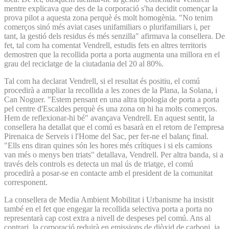
mentre explicava que des de la corporació s'ha decidit començar la
prova pilot a aquesta zona perquè és molt homogènia. "No tenim
comerços sinó més aviat cases unifamiliars o plurifamiliars i, per
tant, la gestió dels residus és més senzilla" afirmava la consellera. De
fet, tal com ha comentat Vendrell, estudis fets en altres territoris
demostren que la recollida porta a porta augmenta una millora en el
grau del reciclatge de la ciutadania del 20 al 80%.
Tal com ha declarat Vendrell, si el resultat és positiu, el comú
procedirà a ampliar la recollida a les zones de la Plana, la Solana, i
Can Noguer. "Estem pensant en una altra tipologia de porta a porta
pel centre d'Escaldes perquè és una zona on hi ha molts comerços.
Hem de reflexionar-hi bé" avançava Vendrell. En aquest sentit, la
consellera ha detallat que el comú es basarà en el retorn de l'empresa
Pirenaica de Serveis i l'Home del Sac, per fer-ne el balanç final.
"Ells ens diran quines són les hores més crítiques i si els camions
van més o menys ben triats" detallava, Vendrell. Per altra banda, si a
través dels controls es detecta un mal ús de triatge, el comú
procedirà a posar-se en contacte amb el president de la comunitat
corresponent.
La consellera de Media Ambient Mobilitat i Urbanisme ha insistit
també en el fet que engegar la recollida selectiva porta a porta no
representarà cap cost extra a nivell de despeses pel comú. Ans al
contrari, la corporació reduirà en emissions de diòxid de carboni, ja