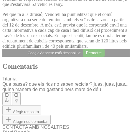
que s'estalviarà 52 vehicles l'any.
Pel que fa a la difusió, Vendrell ha puntualitzat que el comú
organitzarà una sèrie de reunions amb els veïns de la zona a partir
del 12 de desembre. A més, està previst que la corporació enviï una
carta informativa a cada cap de casa i faci difusió del procediment a
través de les xarxes socials. En aquest sentit, també es durà a terme
el repartiment de cubells corresponents, que seran de 120 litres pels
edificis plurifamiliars i de 40 pels unifamiliars.
Permetre
Google Adsense està deshabilitat.
Comentaris
Titania
Que passa? que els rics no saben reciclar? juas, juas, juas....
quina manera de malgastar diners mare de déu
👍
👎
Afegir resposta
Afegir nou comentari
CONTACTA AMB NOSALTRES