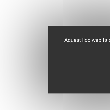
Aquest lloc web fa s