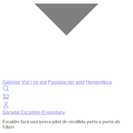
Galeries
Vist i no vist
Passava per aquí
Hemeroteca
Societat
Escaldes-Engordany
Escaldes farà una prova pilot de recollida porta a porta als
Vilars