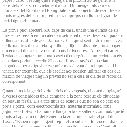
paper i cartó, i rebuig que s'engegarà el pròxim 30 de gener a la
zona dels Vilars -concretament a Can Diumenge i als carrers
Hortalets del Ribot i de l'Étang Salé- amb l'objectiu de resoldre els
punts negres del territori, reduir els impropis i millorar el grau de
reciclatge dels ciutadans.
La prova pilot afectarà 600 caps de casa, tindrà una durada de sis
mesos i es basarà en un calendari setmanal que es desenvoluparà de
dilluns a dissabte de 20 a 22 hores. En aquest sentit, de moment, es
dedicaran tres dies al rebuig -dilluns, dijous i dissabte-, un al paper -
dimecres- i dos als envasos -dimarts i divendres-. A més, el carrer
Teulades comptarà amb una 'caseta d'emergència', un recinte on els
ciutadans podran accedir 20 cops a l'any a través d'una clau
magnètica per a dipositar escombraries davant d'un imprevist. Un
tancat, per exemple, que els escaldencs podrien utilitzar en cas que
marxin de viatge i tinguin previst no ser a casa el dia de la recollida
corresponent.
Quant al reciclatge del vidre i dels olis vegetals, el comú emplaçarà
diversos contenidors tipus campana a la zona perquè els ciutadans
en puguin fer ús. Els altres tipus de residus que no són objecte del
porta a porta -com electrodomèstics, material informàtic, roba,
joguines o fustes- s'hauran de llançar a la deixalleria comunal, que té
punts a l'aparcament del Fener i a la zona industrial del pont de la
Tosca. "Esperem que la gent tregui els residus en funció del dia que
toca. De fet, busquem facilitar-ne la gestió" comentava Vendrell