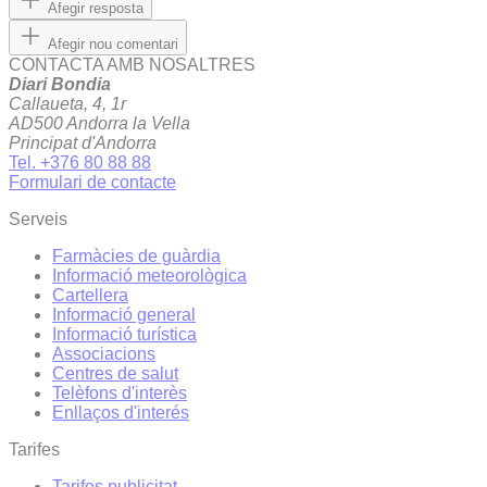
Afegir resposta
Afegir nou comentari
CONTACTA AMB NOSALTRES
Diari Bondia
Callaueta, 4, 1r
AD500 Andorra la Vella
Principat d'Andorra
Tel. +376 80 88 88
Formulari de contacte
Serveis
Farmàcies de guàrdia
Informació meteorològica
Cartellera
Informació general
Informació turística
Associacions
Centres de salut
Telèfons d'interès
Enllaços d'interés
Tarifes
Tarifes publicitat