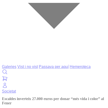
Galeries
Vist i no vist
Passava per aquí
Hemeroteca
Societat
Escaldes inverteix 27.000 euros per donar “més vida i color” al
Fener