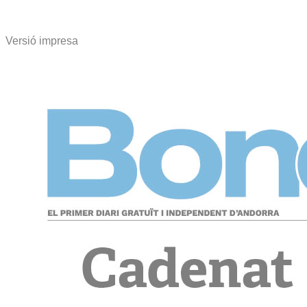
Versió impresa