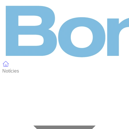
Panell de gestió de galetes
Notícies