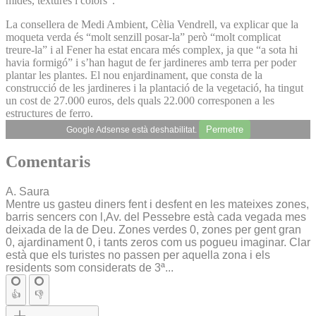
mides, textures i colors”.
La consellera de Medi Ambient, Cèlia Vendrell, va explicar que la
moqueta verda és “molt senzill posar-la” però “molt complicat
treure-la” i al Fener ha estat encara més complex, ja que “a sota hi
havia formigó” i s’han hagut de fer jardineres amb terra per poder
plantar les plantes. El nou enjardinament, que consta de la
construcció de les jardineres i la plantació de la vegetació, ha tingut
un cost de 27.000 euros, dels quals 22.000 corresponen a les
estructures de ferro.
Permetre
Google Adsense està deshabilitat.
Comentaris
A. Saura
Mentre us gasteu diners fent i desfent en les mateixes zones,
barris sencers con l,Av. del Pessebre està cada vegada mes
deixada de la de Deu. Zones verdes 0, zones per gent gran
0, ajardinament 0, i tants zeros com us pogueu imaginar. Clar
està que els turistes no passen per aquella zona i els
residents som considerats de 3ª...
👍
👎