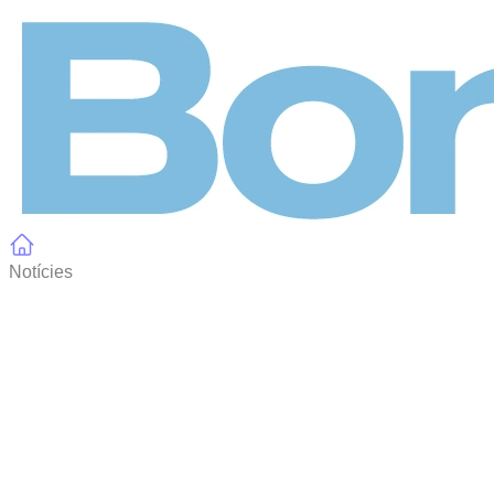
Panell de gestió de galetes
Notícies