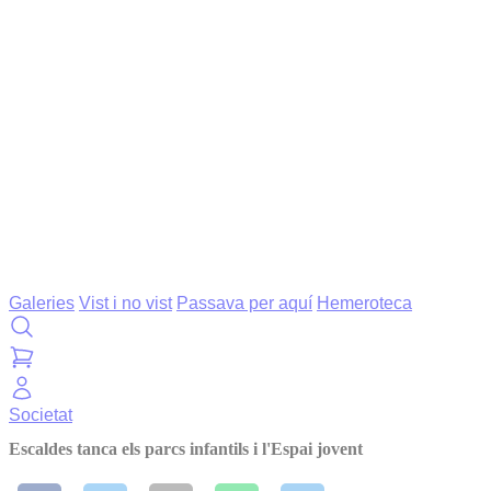
Galeries
Vist i no vist
Passava per aquí
Hemeroteca
Societat
Escaldes tanca els parcs infantils i l'Espai jovent