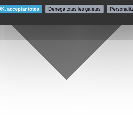
K, acceptar totes
Denega totes les galetes
Personalit