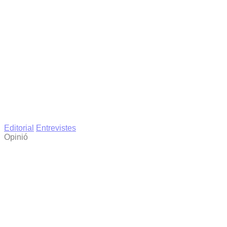
Editorial
Entrevistes
Opinió