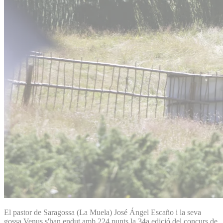
El pastor de Saragossa (La Muela) José Ángel Escaño i la seva
gossa Venus s'han endut amb 224 punts la 34a edició del concurs de