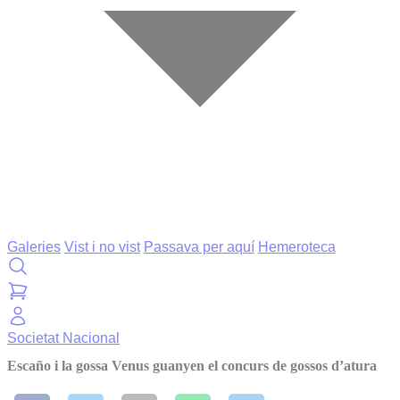
Galeries
Vist i no vist
Passava per aquí
Hemeroteca
Societat
Nacional
Escaño i la gossa Venus guanyen el concurs de gossos d’atura