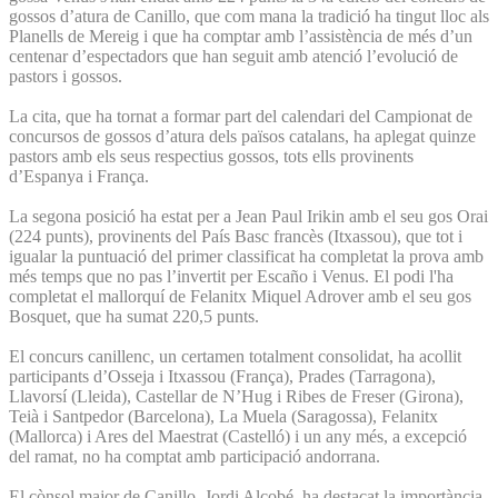
gossos d’atura de Canillo, que com mana la tradició ha tingut lloc als
Planells de Mereig i que ha comptar amb l’assistència de més d’un
centenar d’espectadors que han seguit amb atenció l’evolució de
pastors i gossos.
La cita, que ha tornat a formar part del calendari del Campionat de
concursos de gossos d’atura dels països catalans, ha aplegat quinze
pastors amb els seus respectius gossos, tots ells provinents
d’Espanya i França.
La segona posició ha estat per a Jean Paul Irikin amb el seu gos Orai
(224 punts), provinents del País Basc francès (Itxassou), que tot i
igualar la puntuació del primer classificat ha completat la prova amb
més temps que no pas l’invertit per Escaño i Venus. El podi l'ha
completat el mallorquí de Felanitx Miquel Adrover amb el seu gos
Bosquet, que ha sumat 220,5 punts.
El concurs canillenc, un certamen totalment consolidat, ha acollit
participants d’Osseja i Itxassou (França), Prades (Tarragona),
Llavorsí (Lleida), Castellar de N’Hug i Ribes de Freser (Girona),
Teià i Santpedor (Barcelona), La Muela (Saragossa), Felanitx
(Mallorca) i Ares del Maestrat (Castelló) i un any més, a excepció
del ramat, no ha comptat amb participació andorrana.
El cònsol major de Canillo, Jordi Alcobé, ha destacat la importància