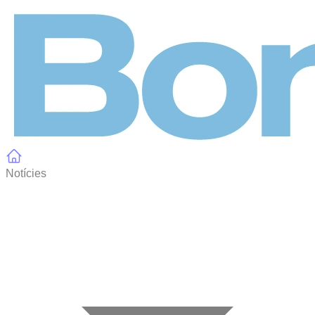
Panell de gestió de galetes
Notícies