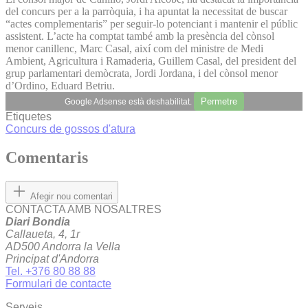
del concurs per a la parròquia, i ha apuntat la necessitat de buscar
“actes complementaris” per seguir-lo potenciant i mantenir el públic
assistent. L’acte ha comptat també amb la presència del cònsol
menor canillenc, Marc Casal, així com del ministre de Medi
Ambient, Agricultura i Ramaderia, Guillem Casal, del president del
grup parlamentari demòcrata, Jordi Jordana, i del cònsol menor
d’Ordino, Eduard Betriu.
Permetre
Google Adsense està deshabilitat.
Etiquetes
Concurs de gossos d'atura
Comentaris
Afegir nou comentari
CONTACTA AMB NOSALTRES
Diari Bondia
Callaueta, 4, 1r
AD500 Andorra la Vella
Principat d'Andorra
Tel. +376 80 88 88
Formulari de contacte
Serveis