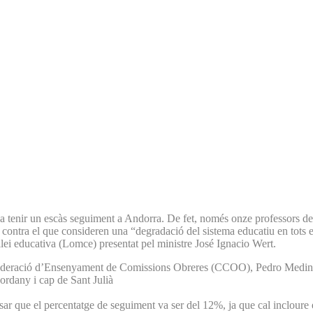
 tenir un escàs seguiment a Andorra. De fet, només onze professors del
ntra el que consideren una “degradació del sistema educatiu en tots els 
llei educativa (Lomce) presentat pel ministre José Ignacio Wert.
a Federació d’Ensenyament de Comissions Obreres (CCOO), Pedro Medina, 
ordany i cap de Sant Julià
 que el percentatge de seguiment va ser del 12%, ja que cal incloure e