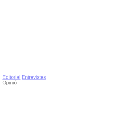
Editorial
Entrevistes
Opinió