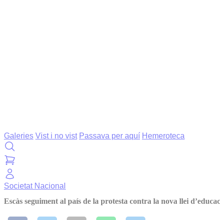
Galeries
Vist i no vist
Passava per aquí
Hemeroteca
Societat
Nacional
Escàs seguiment al país de la protesta contra la nova llei d’educa