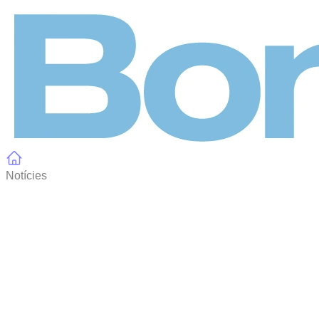
Panell de gestió de galetes
Notícies