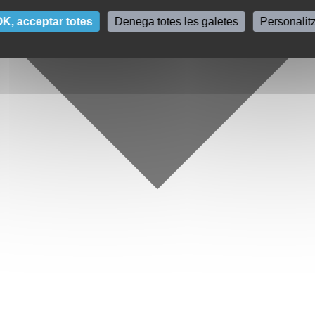
K, acceptar totes
Denega totes les galetes
Personalit