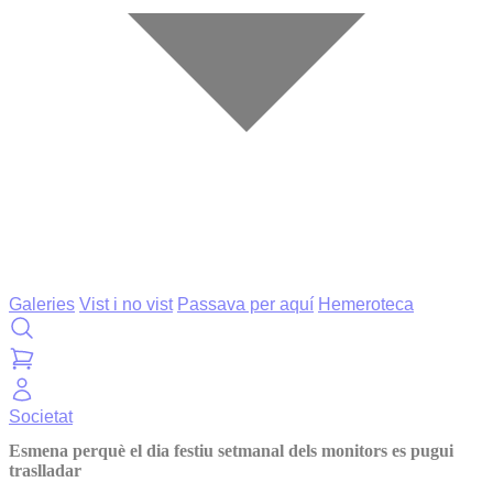
Galeries
Vist i no vist
Passava per aquí
Hemeroteca
Societat
Esmena perquè el dia festiu setmanal dels monitors es pugui
traslladar