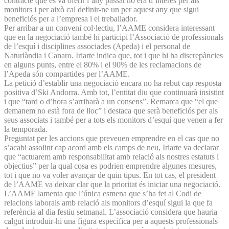
contracte que es va oferir l’any passat no era d’interès per als
monitors i per això cal definir-ne un per aquest any que sigui
beneficiós per a l’empresa i el treballador.
Per arribar a un conveni col·lectiu, l’AAME considera interessant
que en la negociació també hi participi l’Associació de professionals
de l’esquí i disciplines associades (Apeda) i el personal de
Naturlàndia i Canaro. Iriarte indica que, tot i que hi ha discrepàncies
en alguns punts, entre el 80% i el 90% de les reclamacions de
l’Apeda són compartides per l’AAME.
La petició d’establir una negociació encara no ha rebut cap resposta
positiva d’Ski Andorra. Amb tot, l’entitat diu que continuarà insistint
i que “tard o d’hora s’arribarà a un consens”. Remarca que “el que
demanem no està fora de lloc” i destaca que serà beneficiós per als
seus associats i també per a tots els monitors d’esquí que venen a fer
la temporada.
Preguntat per les accions que preveuen emprendre en el cas que no
s’acabi assolint cap acord amb els camps de neu, Iriarte va declarar
que “actuarem amb responsabilitat amb relació als nostres estatuts i
objectius” per la qual cosa es podrien emprendre algunes mesures,
tot i que no va voler avançar de quin tipus. En tot cas, el president
de l’AAME va deixar clar que la prioritat és iniciar una negociació.
L’AAME lamenta que l’única esmena que s’ha fet al Codi de
relacions laborals amb relació als monitors d’esquí sigui la que fa
referència al dia festiu setmanal. L’associació considera que hauria
calgut introduir-hi una figura específica per a aquests professionals