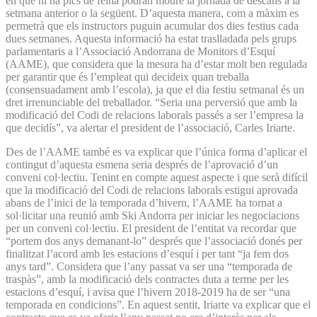
en què hi ha pics de feina podran moure la jornada de descans a la
setmana anterior o la següent. D’aquesta manera, com a màxim es
permetrà que els instructors puguin acumular dos dies festius cada
dues setmanes. Aquesta informació ha estat traslladada pels grups
parlamentaris a l’Associació Andorrana de Monitors d’Esquí
(AAME), que considera que la mesura ha d’estar molt ben regulada
per garantir que és l’empleat qui decideix quan treballa
(consensuadament amb l’escola), ja que el dia festiu setmanal és un
dret irrenunciable del treballador. “Seria una perversió que amb la
modificació del Codi de relacions laborals passés a ser l’empresa la
que decidís”, va alertar el president de l’associació, Carles Iriarte.
Des de l’AAME també es va explicar que l’única forma d’aplicar el
contingut d’aquesta esmena seria després de l’aprovació d’un
conveni col·lectiu. Tenint en compte aquest aspecte i que serà difícil
que la modificació del Codi de relacions laborals estigui aprovada
abans de l’inici de la temporada d’hivern, l’AAME ha tornat a
sol·licitar una reunió amb Ski Andorra per iniciar les negociacions
per un conveni col·lectiu. El president de l’entitat va recordar que
“portem dos anys demanant-lo” després que l’associació donés per
finalitzat l’acord amb les estacions d’esquí i per tant “ja fem dos
anys tard”. Considera que l’any passat va ser una “temporada de
traspàs”, amb la modificació dels contractes duta a terme per les
estacions d’esquí, i avisa que l’hivern 2018-2019 ha de ser “una
temporada en condicions”. En aquest sentit, Iriarte va explicar que el