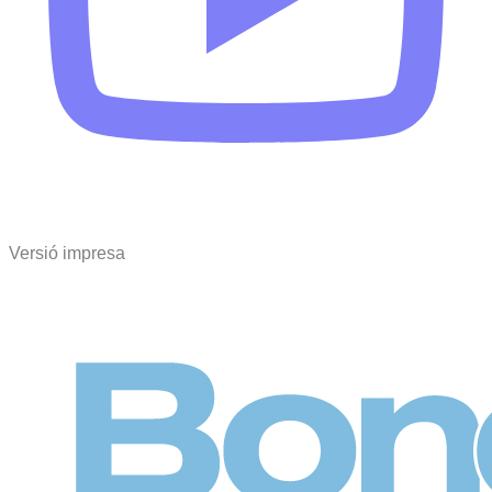
Versió impresa