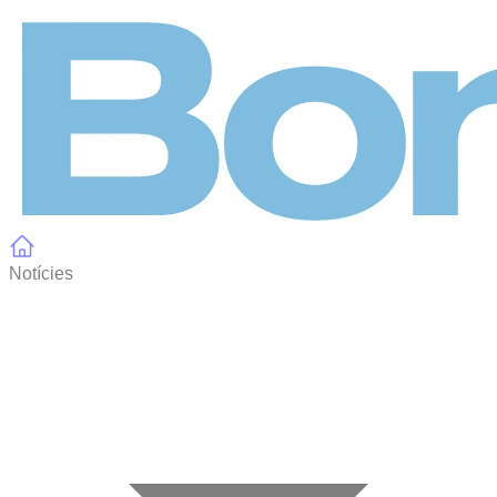
Panell de gestió de galetes
Notícies