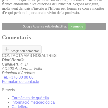
tècnica andorrana a les estacions del Principat. Segons assegura,
molta gent del país s’inscriu a l’Efpem per formar-se com a monitor
d’esquí però molt poca acaba vivint de la professió.
Permetre
Google Adsense està deshabilitat.
Comentaris
Afegir nou comentari
CONTACTA AMB NOSALTRES
Diari Bondia
Callaueta, 4, 1r
AD500 Andorra la Vella
Principat d'Andorra
Tel. +376 80 88 88
Formulari de contacte
Serveis
Farmàcies de guàrdia
Informació meteorològica
Cartellera