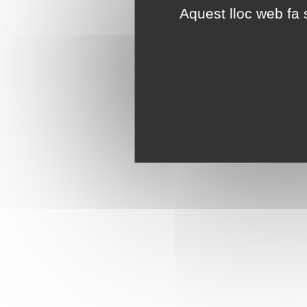
Aquest lloc web fa s