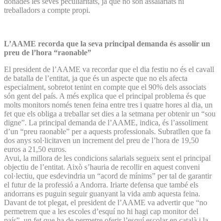
donades les seves peculiaritats, ja que no són assalariats ni
treballadors a compte propi.
L’AAME recorda que la seva principal demanda és assolir un
preu de l’hora “raonable”
El president de l’AAME va recordar que el dia festiu no és el cavall
de batalla de l’entitat, ja que és un aspecte que no els afecta
especialment, sobretot tenint en compte que el 90% dels associats
són gent del país. A més explica que el principal problema és que
molts monitors només tenen feina entre tres i quatre hores al dia, un
fet que els obliga a treballar set dies a la setmana per obtenir un “sou
digne”. La principal demanda de l’AAME, indica, és l’assoliment
d’un “preu raonable” per a aquests professionals. Subratllen que fa
dos anys sol·licitaven un increment del preu de l’hora de 19,50
euros a 21,50 euros.
Avui, la millora de les condicions salarials segueix sent el principal
objectiu de l’entitat. Això s’hauria de recollir en aquest conveni
col·lectiu, que esdevindria un “acord de mínims” per tal de garantir
el futur de la professió a Andorra. Iriarte defensa que també els
andorrans es puguin seguir guanyant la vida amb aquesta feina.
Davant de tot plegat, el president de l’AAME va advertir que “no
permetrem que a les escoles d’esquí no hi hagi cap monitor del
país”, un fet que ha de permetre oferir l’esquí escolar en català i la