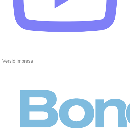
Versió impresa