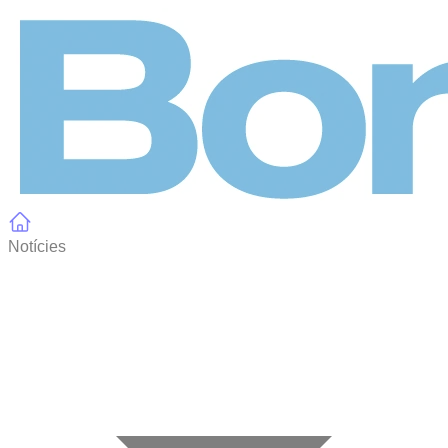
Panell de gestió de galetes
Notícies