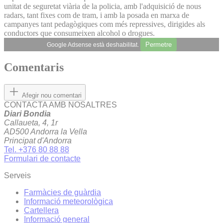
unitat de seguretat viària de la policia, amb l'adquisició de nous
radars, tant fixes com de tram, i amb la posada en marxa de
campanyes tant pedagògiques com més repressives, dirigides als
conductors que consumeixen alcohol o drogues.
Permetre
Google Adsense està deshabilitat.
Comentaris
Afegir nou comentari
CONTACTA AMB NOSALTRES
Diari Bondia
Callaueta, 4, 1r
AD500 Andorra la Vella
Principat d'Andorra
Tel. +376 80 88 88
Formulari de contacte
Serveis
Farmàcies de guàrdia
Informació meteorològica
Cartellera
Informació general