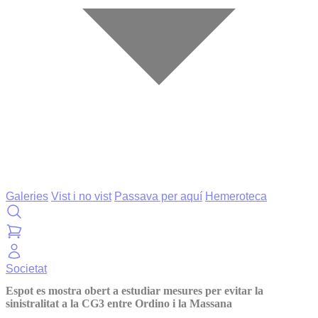
Galeries
Vist i no vist
Passava per aquí
Hemeroteca
Societat
Espot es mostra obert a estudiar mesures per evitar la
sinistralitat a la CG3 entre Ordino i la Massana