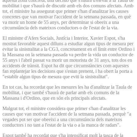
aquesta zona concreta, una decisió que s'haurà d'elevar a la Taula de
mobilitat i que s'haurà de discutir amb els dos comuns afectats. Amb
tot, el ministre ha assegurat que primer s'han d'analitzar les causes
concretes que van motivar l'accident de la setmana passada, en què
va morir un home de 55 anys, per determinar si obeeix a una
circumstància dels mateixos conductors o de l'estat de la via.
El ministre d'Afers Socials, Justícia i Interior, Xavier Espot, s'ha
mostrat favorable aquest dilluns a estudiar algun tipus de mesura per
evitar la sinistralitat a la CG3, concretament en el límit entre Ordino i
la Massana on la setmana passada va perdre la vida un conductor de
55 anys i l'abril passat va morir un motorista de 31 anys, tots dos en
accidents de trànsit. Espot ha dit que circumstàncies com aquestes
fan replantejar les decisions que s'estan prenent, i ha obert la porta a
"establir algun tipus de mesura que eviti la sinistralitat".
En tot cas, ha recordat que les mesures les ha d'analitzar la Taula de
mobilitat, i que també s'haurà de parlar amb els comuns de la
Massana i d'Ordino, que en són els principals afectats.
Malgrat tot, el ministre considera que primer s'han d'analitzar les
causes que van motivar l'accident de la setmana passada, perquè "a
vegades pot ser que obeeixi a una circumstància dels mateixos
conductors i no tant a l'estat de la via o a la manca de radars".
Espot també ha recordat que s'ha intensificat molt la tasca de la