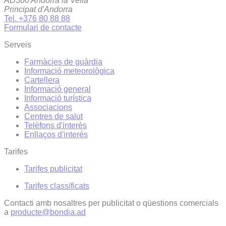
AD500 Andorra la Vella
Principat d'Andorra
Tel. +376 80 88 88
Formulari de contacte
Serveis
Farmàcies de guàrdia
Informació meteorològica
Cartellera
Informació general
Informació turística
Associacions
Centres de salut
Telèfons d'interès
Enllaços d'interés
Tarifes
Tarifes publicitat
Tarifes classificats
Contacti amb nosaltres per publicitat o qüestions comercials
a
producte@bondia.ad