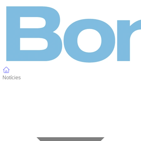
Panell de gestió de galetes
Notícies