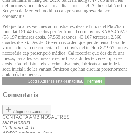
crisi sanitària el març del 2020. Salut ha atorgat 47.783 altes i les
defuncions vinculades a la malaltia sumen 159. A l'hospital Nostra
Senyora de Meritxell no hi ha cap persona ingressada per
coronavirus.
Pel que fa a les vacunes administrades, des de l'inici del Pla s'han
inoculat 161.440 vaccins per fer front al coronavirus SARS-CoV-2
(58.197 primeres dosis, 57.568 segones, 43.107 terceres i 2.568
quartes dosis). Des del Govern recorden que per demanar hora de
vacunació, s'ha de concertar cita a través del telèfon 821955 i no és
necessària cap prescripció mèdica. Cal recordar que des de fa uns
mesos, per a les vacunes de record –és a dir les terceres i quartes
dosis– s'administren els vaccins bivalents, fabricats a partir de la
soca inicial i de les variant Òmicron que han circulat posteriorment
amb més freqüència.
Permetre
Google Adsense està deshabilitat.
Comentaris
Afegir nou comentari
CONTACTA AMB NOSALTRES
Diari Bondia
Callaueta, 4, 1r