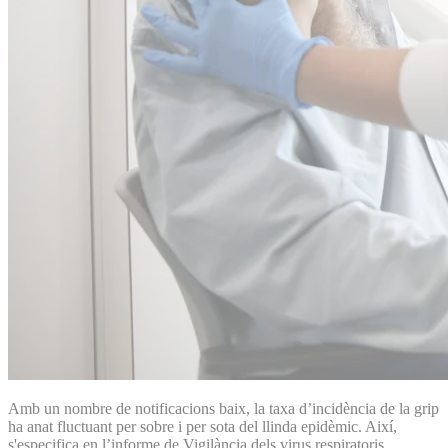
Amb un nombre de notificacions baix, la taxa d’incidència de la grip
ha anat fluctuant per sobre i per sota del llinda epidèmic. Així,
s'especifica en l’informe de Vigilància dels virus respiratoris