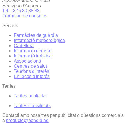
AD500 Andorra la Vella
Principat d'Andorra
Tel. +376 80 88 88
Formulari de contacte
Serveis
Farmàcies de guàrdia
Informació meteorològica
Cartellera
Informació general
Informació turística
Associacions
Centres de salut
Telèfons d'interès
Enllaços d'interés
Tarifes
Tarifes publicitat
Tarifes classificats
Contacti amb nosaltres per publicitat o qüestions comercials
a
producte@bondia.ad