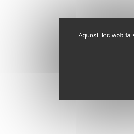
Aquest lloc web fa s