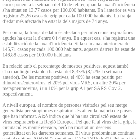
corresponent a la setmana del 16 de febrer, quan la taxa d'incidència
s'ha situat en 13,77 casos per 100.000 habitants. En l'anterior es van
registrar 25,26 casos de grip per cada 100.000 habitants. La franja
d’edat més afectada ha estat la dels majors de 74 anys.
Per contra, la franja d'edat més afectada per infeccions respiratòries
agudes ha estat la d'entre 0 i 4 anys. En aquest cas, s'ha registrat una
estabilització de la taxa d'incidència. Si la setmana anterior era de
145,71 casos per cada 100.000 habitants, aquesta darrera ha estat de
146,88 casos per 100.000 habitants.
En relació amb el percentatge de mostres positives, aquest també
s'ha mantingut estable i ha estat del 8,33% (8,57% la setmana
anterior). De les mostres positives, el 40% ha estat positiu per
rhinovirus/enterovirus, el 20% pel virus VRS, un altre 20% per
metapneumovirus, i un 10% per la grip A i per SARS-Cov-2,
respectivament.
A nivell europeu, el nombre de persones visitades pel seu metge
generalista per símptomes respiratoris és alt en la majoria de països
que han informat. Això indica que hi ha una circulació estesa de
virus respiratoris a la Regió Europea. Pel que fa al virus de la grip, la
circulació es manté elevada, però ha mostrat un descens
generalitzat en les darreres setmanes. El virus predominant continua
sent el subtipus A(H3N2), seguit per l’A(H1N1)pdm09. Pel que fa a