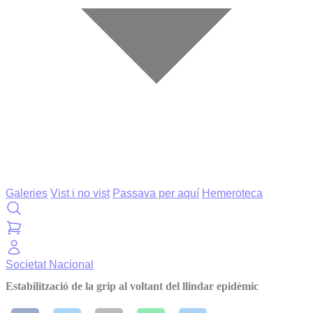
Galeries
Vist i no vist
Passava per aquí
Hemeroteca
Societat
Nacional
Estabilització de la grip al voltant del llindar epidèmic