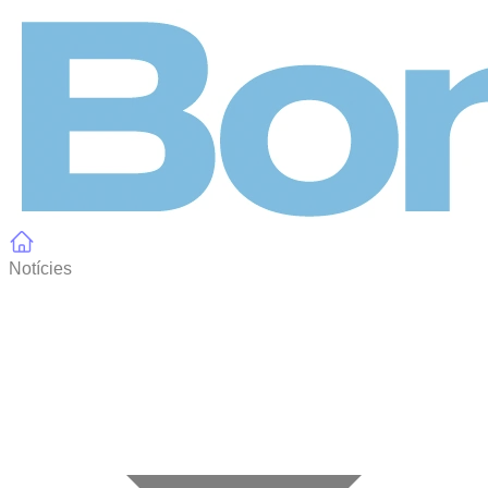
Panell de gestió de galetes
Notícies