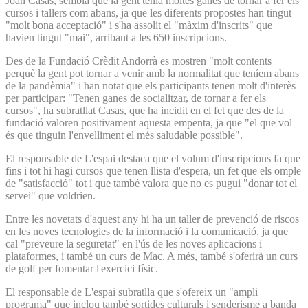
Joan Casas, sembla que la gent tenia moltes ganes de tornar a fer els
cursos i tallers com abans, ja que les diferents propostes han tingut
"molt bona acceptació" i s'ha assolit el "màxim d'inscrits" que
havien tingut "mai", arribant a les 650 inscripcions.
Des de la Fundació Crèdit Andorrà es mostren "molt contents
perquè la gent pot tornar a venir amb la normalitat que teníem abans
de la pandèmia" i han notat que els participants tenen molt d'interès
per participar: "Tenen ganes de socialitzar, de tornar a fer els
cursos", ha subratllat Casas, que ha incidit en el fet que des de la
fundació valoren positivament aquesta empenta, ja que "el que vol
és que tinguin l'envelliment el més saludable possible".
El responsable de L'espai destaca que el volum d'inscripcions fa que
fins i tot hi hagi cursos que tenen llista d'espera, un fet que els omple
de "satisfacció" tot i que també valora que no es pugui "donar tot el
servei" que voldrien.
Entre les novetats d'aquest any hi ha un taller de prevenció de riscos
en les noves tecnologies de la informació i la comunicació, ja que
cal "preveure la seguretat" en l'ús de les noves aplicacions i
plataformes, i també un curs de Mac. A més, també s'oferirà un curs
de golf per fomentar l'exercici físic.
El responsable de L'espai subratlla que s'ofereix un "ampli
programa" que inclou també sortides culturals i senderisme a banda