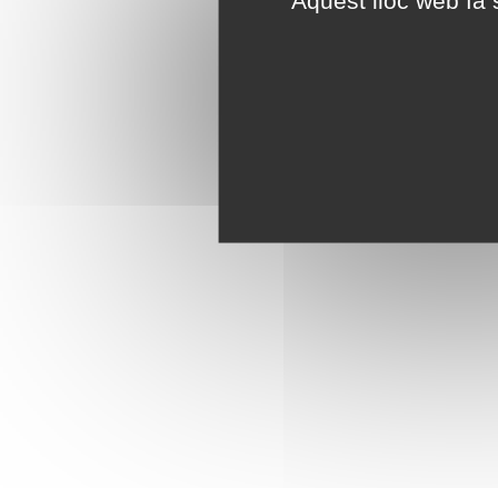
Aquest lloc web fa s