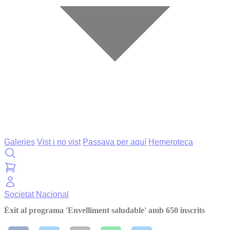
Galeries
Vist i no vist
Passava per aquí
Hemeroteca
Societat
Nacional
Èxit al programa 'Envelliment saludable' amb 650 inscrits