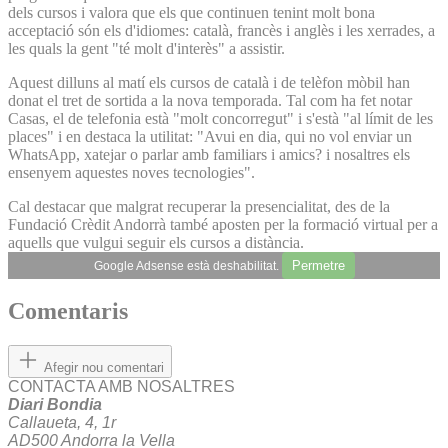
dels cursos i valora que els que continuen tenint molt bona
acceptació són els d'idiomes: català, francès i anglès i les xerrades, a
les quals la gent "té molt d'interès" a assistir.
Aquest dilluns al matí els cursos de català i de telèfon mòbil han
donat el tret de sortida a la nova temporada. Tal com ha fet notar
Casas, el de telefonia està "molt concorregut" i s'està "al límit de les
places" i en destaca la utilitat: "Avui en dia, qui no vol enviar un
WhatsApp, xatejar o parlar amb familiars i amics? i nosaltres els
ensenyem aquestes noves tecnologies".
Cal destacar que malgrat recuperar la presencialitat, des de la
Fundació Crèdit Andorrà també aposten per la formació virtual per a
aquells que vulgui seguir els cursos a distància.
Permetre
Google Adsense està deshabilitat.
Comentaris
Afegir nou comentari
CONTACTA AMB NOSALTRES
Diari Bondia
Callaueta, 4, 1r
AD500 Andorra la Vella