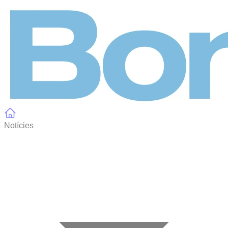
Panell de gestió de galetes
Notícies