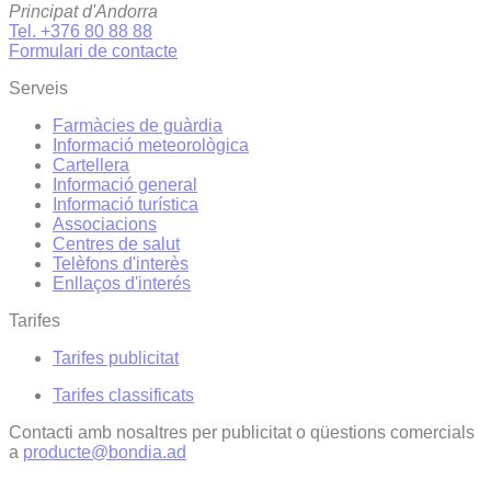
Principat d'Andorra
Tel. +376 80 88 88
Formulari de contacte
Serveis
Farmàcies de guàrdia
Informació meteorològica
Cartellera
Informació general
Informació turística
Associacions
Centres de salut
Telèfons d'interès
Enllaços d'interés
Tarifes
Tarifes publicitat
Tarifes classificats
Contacti amb nosaltres per publicitat o qüestions comercials
a
producte@bondia.ad