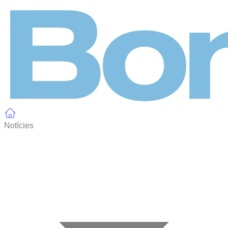
Panell de gestió de galetes
Notícies