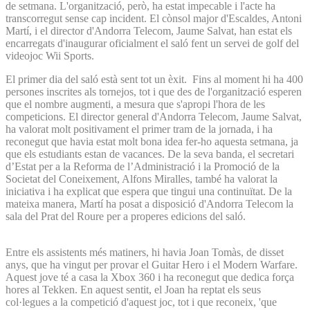
de setmana. L'organització, però, ha estat impecable i l'acte ha
transcorregut sense cap incident. El cònsol major d'Escaldes, Antoni
Martí, i el director d'Andorra Telecom, Jaume Salvat, han estat els
encarregats d'inaugurar oficialment el saló fent un servei de golf del
videojoc Wii Sports.
El primer dia del saló està sent tot un èxit. Fins al moment hi ha 400
persones inscrites als tornejos, tot i que des de l'organització esperen
que el nombre augmenti, a mesura que s'apropi l'hora de les
competicions. El director general d'Andorra Telecom, Jaume Salvat,
ha valorat molt positivament el primer tram de la jornada, i ha
reconegut que havia estat molt bona idea fer-ho aquesta setmana, ja
que els estudiants estan de vacances. De la seva banda, el secretari
d’Estat per a la Reforma de l’Administració i la Promoció de la
Societat del Coneixement, Alfons Miralles, també ha valorat la
iniciativa i ha explicat que espera que tingui una continuïtat. De la
mateixa manera, Martí ha posat a disposició d'Andorra Telecom la
sala del Prat del Roure per a properes edicions del saló.
Entre els assistents més matiners, hi havia Joan Tomàs, de disset
anys, que ha vingut per provar el Guitar Hero i el Modern Warfare.
Aquest jove té a casa la Xbox 360 i ha reconegut que dedica força
hores al Tekken. En aquest sentit, el Joan ha reptat els seus
col·legues a la competició d'aquest joc, tot i que reconeix, 'que