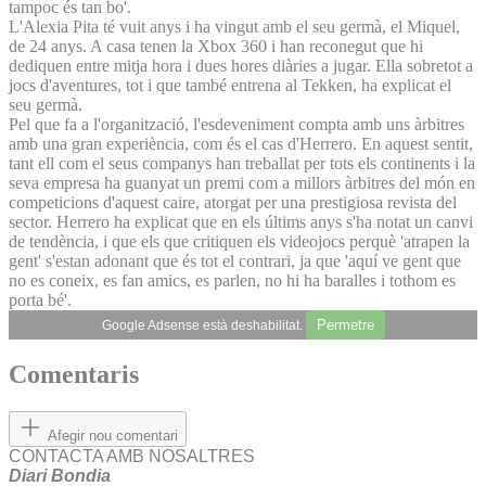
tampoc és tan bo'.
L'Alexia Pita té vuit anys i ha vingut amb el seu germà, el Miquel,
de 24 anys. A casa tenen la Xbox 360 i han reconegut que hi
dediquen entre mitja hora i dues hores diàries a jugar. Ella sobretot a
jocs d'aventures, tot i que també entrena al Tekken, ha explicat el
seu germà.
Pel que fa a l'organització, l'esdeveniment compta amb uns àrbitres
amb una gran experiència, com és el cas d'Herrero. En aquest sentit,
tant ell com el seus companys han treballat per tots els continents i la
seva empresa ha guanyat un premi com a millors àrbitres del món en
competicions d'aquest caire, atorgat per una prestigiosa revista del
sector. Herrero ha explicat que en els últims anys s'ha notat un canvi
de tendència, i que els que critiquen els videojocs perquè 'atrapen la
gent' s'estan adonant que és tot el contrari, ja que 'aquí ve gent que
no es coneix, es fan amics, es parlen, no hi ha baralles i tothom es
porta bé'.
Permetre
Google Adsense està deshabilitat.
Comentaris
Afegir nou comentari
CONTACTA AMB NOSALTRES
Diari Bondia