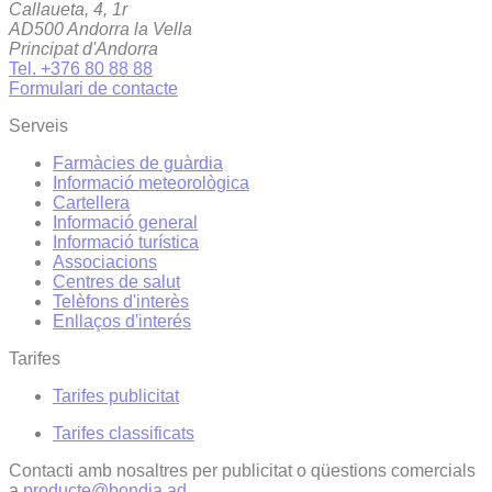
Callaueta, 4, 1r
AD500 Andorra la Vella
Principat d'Andorra
Tel. +376 80 88 88
Formulari de contacte
Serveis
Farmàcies de guàrdia
Informació meteorològica
Cartellera
Informació general
Informació turística
Associacions
Centres de salut
Telèfons d'interès
Enllaços d'interés
Tarifes
Tarifes publicitat
Tarifes classificats
Contacti amb nosaltres per publicitat o qüestions comercials
a
producte@bondia.ad