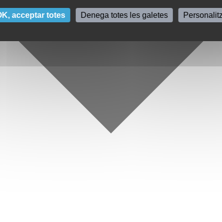
K, acceptar totes
Denega totes les galetes
Personalit