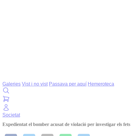
Galeries
Vist i no vist
Passava per aquí
Hemeroteca
Societat
Expedientat el bomber acusat de violació per investigar els fets