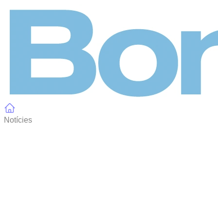
Panell de gestió de galetes
Notícies