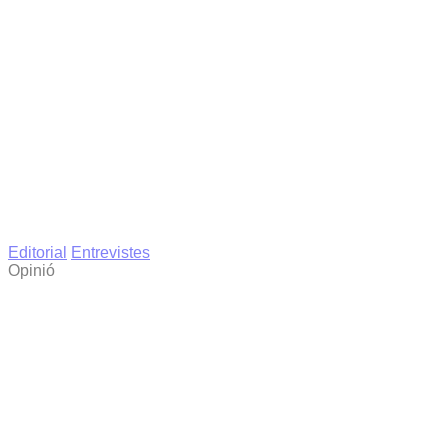
Editorial
Entrevistes
Opinió