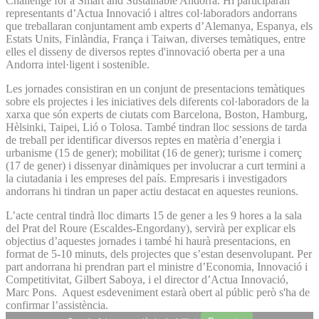
Challenge for a Smart and Sustainable Andorra. Hi participaran
representants d’Actua Innovació i altres col·laboradors andorrans
que treballaran conjuntament amb experts d’Alemanya, Espanya, els
Estats Units, Finlàndia, França i Taiwan, diverses temàtiques, entre
elles el disseny de diversos reptes d'innovació oberta per a una
Andorra intel·ligent i sostenible.
Les jornades consistiran en un conjunt de presentacions temàtiques
sobre els projectes i les iniciatives dels diferents col·laboradors de la
xarxa que són experts de ciutats com Barcelona, Boston, Hamburg,
Hèlsinki, Taipei, Lió o Tolosa. També tindran lloc sessions de tarda
de treball per identificar diversos reptes en matèria d’energia i
urbanisme (15 de gener); mobilitat (16 de gener); turisme i comerç
(17 de gener) i dissenyar dinàmiques per involucrar a curt termini a
la ciutadania i les empreses del país. Empresaris i investigadors
andorrans hi tindran un paper actiu destacat en aquestes reunions.
L’acte central tindrà lloc dimarts 15 de gener a les 9 hores a la sala
del Prat del Roure (Escaldes-Engordany), servirà per explicar els
objectius d’aquestes jornades i també hi haurà presentacions, en
format de 5-10 minuts, dels projectes que s’estan desenvolupant. Per
part andorrana hi prendran part el ministre d’Economia, Innovació i
Competitivitat, Gilbert Saboya, i el director d’Actua Innovació,
Marc Pons. Aquest esdeveniment estarà obert al públic però s'ha de
confirmar l’assistència.