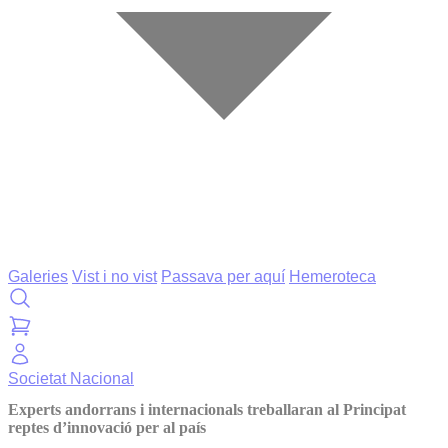
Galeries
Vist i no vist
Passava per aquí
Hemeroteca
Societat
Nacional
Experts andorrans i internacionals treballaran al Principat
reptes d’innovació per al país