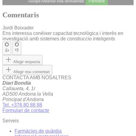
Permetre
Google Adsense està deshabilitat.
Comentaris
Jordi Boixader
Ens interessa conèixer capacitat tecnològica i interès en
investigació amb sistemes de construccio inteligents
👍
👎
Afegir resposta
Afegir nou comentari
CONTACTA AMB NOSALTRES
Diari Bondia
Callaueta, 4, 1r
AD500 Andorra la Vella
Principat d'Andorra
Tel. +376 80 88 88
Formulari de contacte
Serveis
Farmàcies de guàrdia