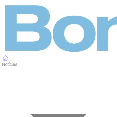
Panell de gestió de galetes
Notícies