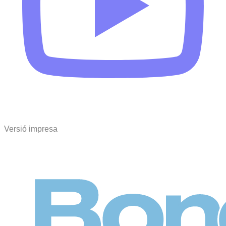
Versió impresa