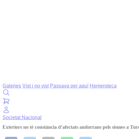
Galeries
Vist i no vist
Passava per aquí
Hemeroteca
Societat
Nacional
Exteriors no té constància d’afectats andorrans pels sismes a Turq