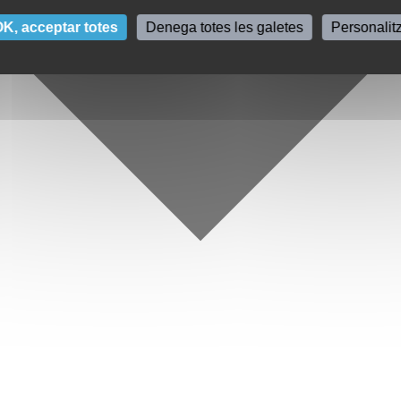
K, acceptar totes
Denega totes les galetes
Personalit