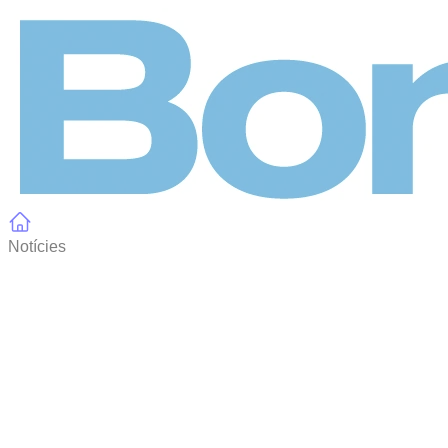
Panell de gestió de galetes
Notícies