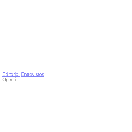
Editorial
Entrevistes
Opinió