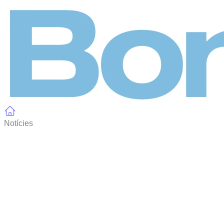
Panell de gestió de galetes
Notícies