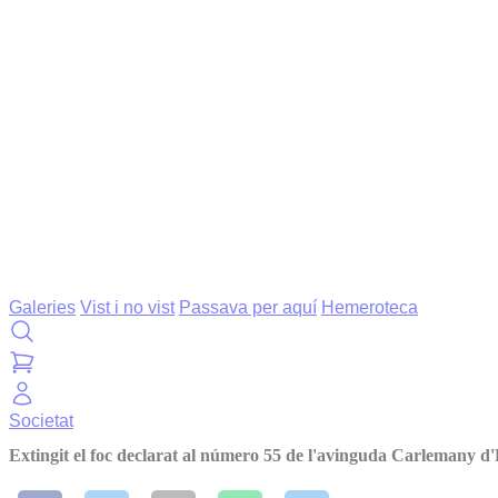
Galeries
Vist i no vist
Passava per aquí
Hemeroteca
Societat
Extingit el foc declarat al número 55 de l'avinguda Carlemany d'