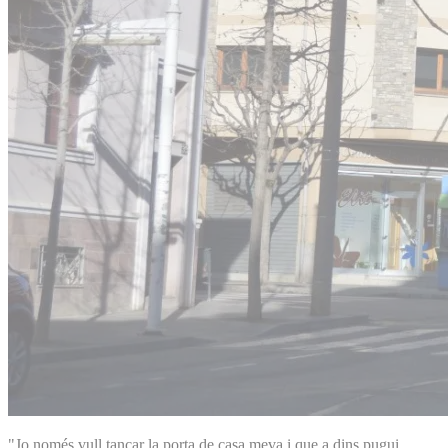
"Jo només vull tancar la porta de casa meva i que a dins pugui