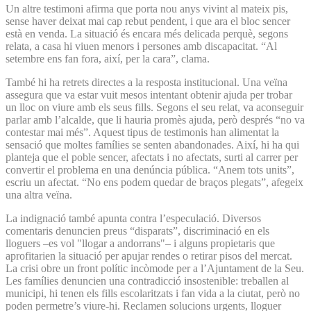
Un altre testimoni afirma que porta nou anys vivint al mateix pis,
sense haver deixat mai cap rebut pendent, i que ara el bloc sencer
està en venda. La situació és encara més delicada perquè, segons
relata, a casa hi viuen menors i persones amb discapacitat. “Al
setembre ens fan fora, així, per la cara”, clama.
També hi ha retrets directes a la resposta institucional. Una veïna
assegura que va estar vuit mesos intentant obtenir ajuda per trobar
un lloc on viure amb els seus fills. Segons el seu relat, va aconseguir
parlar amb l’alcalde, que li hauria promès ajuda, però després “no va
contestar mai més”. Aquest tipus de testimonis han alimentat la
sensació que moltes famílies se senten abandonades. Així, hi ha qui
planteja que el poble sencer, afectats i no afectats, surti al carrer per
convertir el problema en una denúncia pública. “Anem tots units”,
escriu un afectat. “No ens podem quedar de braços plegats”, afegeix
una altra veïna.
La indignació també apunta contra l’especulació. Diversos
comentaris denuncien preus “disparats”, discriminació en els
lloguers –es vol "llogar a andorrans"– i alguns propietaris que
aprofitarien la situació per apujar rendes o retirar pisos del mercat.
La crisi obre un front polític incòmode per a l’Ajuntament de la Seu.
Les famílies denuncien una contradicció insostenible: treballen al
municipi, hi tenen els fills escolaritzats i fan vida a la ciutat, però no
poden permetre’s viure-hi. Reclamen solucions urgents, lloguer