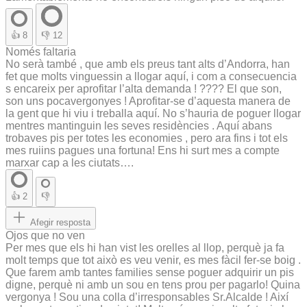
👍
8
👎
12
Només faltaria
No serà també , que amb els preus tant alts d’Andorra, han
fet que molts vinguessin a llogar aquí, i com a consecuencia
s encareix per aprofitar l’alta demanda ! ???? El que son,
son uns pocavergonyes ! Aprofitar-se d’aquesta manera de
la gent que hi viu i treballa aquí. No s’hauria de poguer llogar
mentres mantinguin les seves residències . Aquí abans
trobaves pis per totes les economies , pero ara fins i tot els
mes ruiins pagues una fortuna! Ens hi surt mes a compte
marxar cap a les ciutats….
👍
2
👎
Afegir resposta
Ojos que no ven
Per mes que els hi han vist les orelles al llop, perquè ja fa
molt temps que tot això es veu venir, es mes fàcil fer-se boig .
Que farem amb tantes families sense poguer adquirir un pis
digne, perquè ni amb un sou en tens prou per pagarlo! Quina
vergonya ! Sou una colla d’irresponsables Sr.Alcalde ! Així