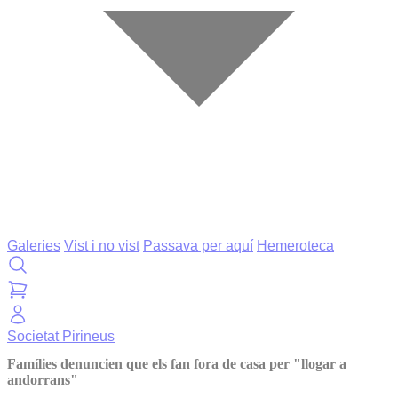
Galeries
Vist i no vist
Passava per aquí
Hemeroteca
Societat
Pirineus
Famílies denuncien que els fan fora de casa per "llogar a
andorrans"