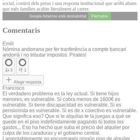
social, control dels preus i una resposta institucional que arribi abans
que més famílies acabin literalment al carrer.
Permetre
Google Adsense està deshabilitat.
Comentaris
Emili
Nòmina andorrana per fer tranferència a compte bancari
andorrà i no tributar impostos. Pirates!
👍
3
👎
1
Afegir resposta
Francisco
El verdadero problema es la ley actual. Si tiene hijos
menores, es vulnerable. Si cobra menos de 1600€ es
vulnerable. Si tiene discapacidad es vulnerable. Si es
pensionista es vulnerable. Si es de x colectivo es vulnerable.
Que significa eso? Que si le alquilas te la juegas a qué se
quede en el piso indefinidamente pagando tú todos los
gastos... Eso ha hecho que suba el precio del alquiler por
culpa de los caraduras y el gobierno central.
Lamentablemente no encontrareis ningún piso de alquiler