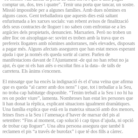
comptar un, dos, tres i quatre". Tenir una porta que tancar, un sostre.
Missió impossible per a algunes famílies. Amb dues nòmines en
alguns casos. Gent treballadora que aquests dies està saltant
enfurismada a les xarxes socials: van rebent avisos de finalització
dels seus contractes de lloguer i no saben com enfrontar-se a les
argúcies dels propietaris, denuncien. Marxarien. Però no troben un
altre lloc on aixoplugar-se: sovint es troben amb la trava que es
prefereix llogaters amb nòmines andorranes, més elevades, disposats
a pagar més. Alguns afectats asseguren que han estat mesos esperant
ajuda i que ja només els queda sortir al carrer. Parlen de
manifestacions davant de l'Ajuntament -de qui no han rebut no ja
ajut, és que ni els han atès o escoltat fins a la data– de talls de
carretera. Els ànims s'encenen.
El missatge que ha encès la indignació és el d’una veïna que afirma
que es queda “al carrer amb dos nens” i que, tot i treballar a la Seu,
no troba cap habitatge disponible. “Tenim treball a la Seu i no hi ha
res on poder viure”, lamenta. Nombroses han estat les persones que
li han donat la rèplica, explicant situacions igualment dramàtiques.
Una família explica que està en la mateixa situació amb dos menors,
feines fixes a la Seu i l’amenaça d’haver de marxar del pis al
setembre: “Fins al moment, cap solució i cap tipus d’ajuda, ni opció
de trobar cap lloguer”. Una altra persona assegura que també li
reclamen el pis “a través de burofax” i que té dos fills a càrrec.