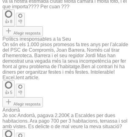
va la nostra estimada ciutat! Molta cámara i molta foto, i el
que importa???? Per cuan ???
👍
8
👎
Afegir resposta
Polítics irresponsables a la Seu
On són els 1.000 pisos promesos fa tres anys per l'alcalde
del PSC de Compromís, Joan Barrera. Només cal tirar
d'hemeroteca. Barrera i el seu regidor Jordi Mas han
demostrat una vegada més la seva incompetència per fer
front al greu problema de l'habitatge.Ben al contrari hi ha
diners per organitzar festes i més festes. Intolerable!
Excel.lent article.
👍
5
👎
Afegir resposta
Andorrà
Jo soc Andorrà, pagava 2.200€ a Escaldes per dues
habitacions. Ara pago 700 per 3 habitacions, terrassa i sol
amb vistes. Es delicte o de mal veure la meva situació?