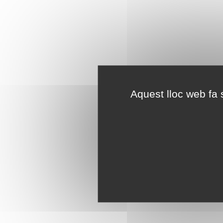
Aquest lloc web fa s