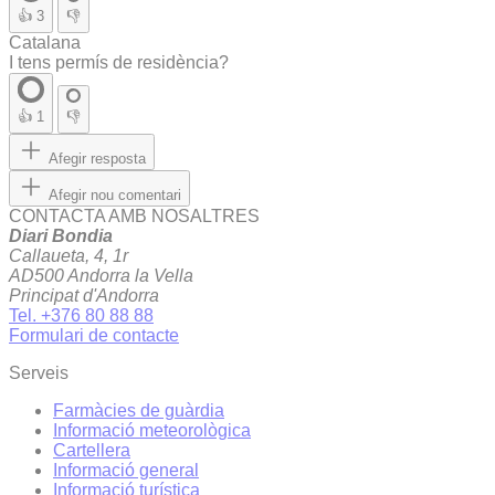
👍
3
👎
Catalana
I tens permís de residència?
👍
1
👎
Afegir resposta
Afegir nou comentari
CONTACTA AMB NOSALTRES
Diari Bondia
Callaueta, 4, 1r
AD500 Andorra la Vella
Principat d'Andorra
Tel. +376 80 88 88
Formulari de contacte
Serveis
Farmàcies de guàrdia
Informació meteorològica
Cartellera
Informació general
Informació turística