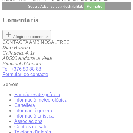
Permetre
Google Adsense està deshabilitat.
Comentaris
Afegir nou comentari
CONTACTA AMB NOSALTRES
Diari Bondia
Callaueta, 4, 1r
AD500 Andorra la Vella
Principat d'Andorra
Tel. +376 80 88 88
Formulari de contacte
Serveis
Farmàcies de guàrdia
Informació meteorològica
Cartellera
Informació general
Informació turística
Associacions
Centres de salut
Telèfons d'interès