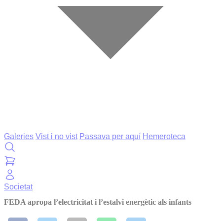
Galeries
Vist i no vist
Passava per aquí
Hemeroteca
Societat
FEDA apropa l’electricitat i l’estalvi energètic als infants