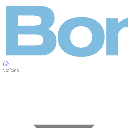
Panell de gestió de galetes
Notícies