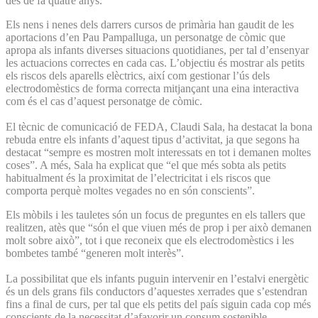
des de fa quatre anys.
Els nens i nenes dels darrers cursos de primària han gaudit de les
aportacions d’en Pau Pampalluga, un personatge de còmic que
apropa als infants diverses situacions quotidianes, per tal d’ensenyar
les actuacions correctes en cada cas. L’objectiu és mostrar als petits
els riscos dels aparells elèctrics, així com gestionar l’ús dels
electrodomèstics de forma correcta mitjançant una eina interactiva
com és el cas d’aquest personatge de còmic.
El tècnic de comunicació de FEDA, Claudi Sala, ha destacat la bona
rebuda entre els infants d’aquest tipus d’activitat, ja que segons ha
destacat “sempre es mostren molt interessats en tot i demanen moltes
coses”. A més, Sala ha explicat que “el que més sobta als petits
habitualment és la proximitat de l’electricitat i els riscos que
comporta perquè moltes vegades no en són conscients”.
Els mòbils i les tauletes són un focus de preguntes en els tallers que
realitzen, atès que “són el que viuen més de prop i per això demanen
molt sobre això”, tot i que reconeix que els electrodomèstics i les
bombetes també “generen molt interès”.
La possibilitat que els infants puguin intervenir en l’estalvi energètic
és un dels grans fils conductors d’aquestes xerrades que s’estendran
fins a final de curs, per tal que els petits del país siguin cada cop més
conscients de la necessitat d’afavorir un consum sostenible.