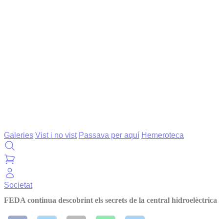
Galeries
Vist i no vist
Passava per aquí
Hemeroteca
Societat
FEDA continua descobrint els secrets de la central hidroelèctrica