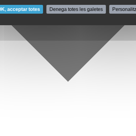
K, acceptar totes
Denega totes les galetes
Personalit