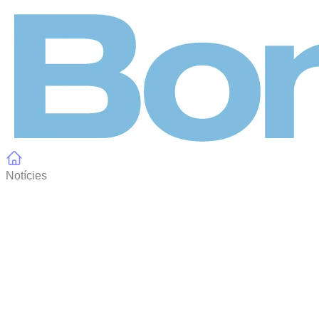
Panell de gestió de galetes
Notícies