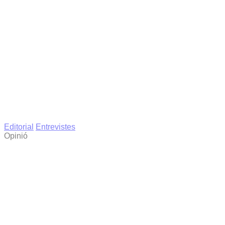
Editorial
Entrevistes
Opinió