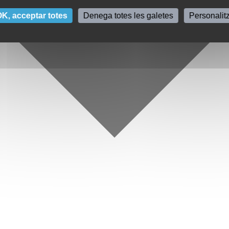
K, acceptar totes
Denega totes les galetes
Personalit