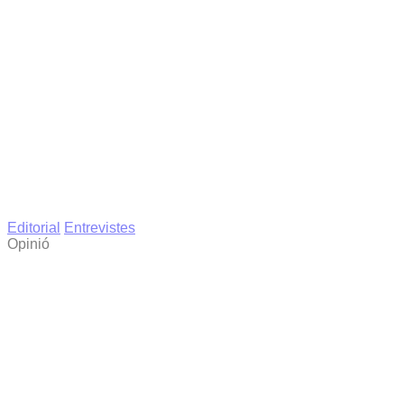
Editorial
Entrevistes
Opinió