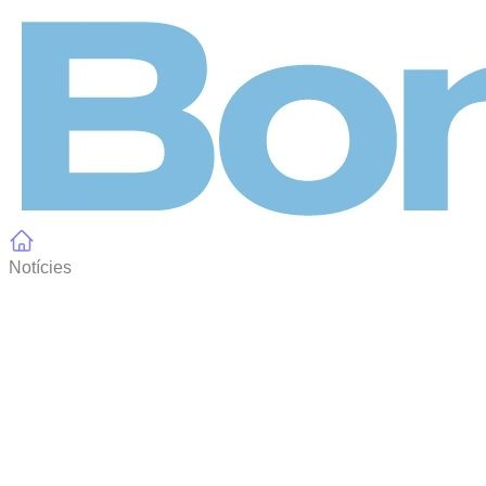
Panell de gestió de galetes
Notícies