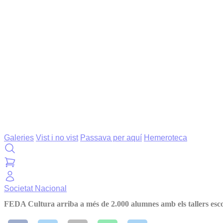
Galeries
Vist i no vist
Passava per aquí
Hemeroteca
Societat
Nacional
FEDA Cultura arriba a més de 2.000 alumnes amb els tallers esco