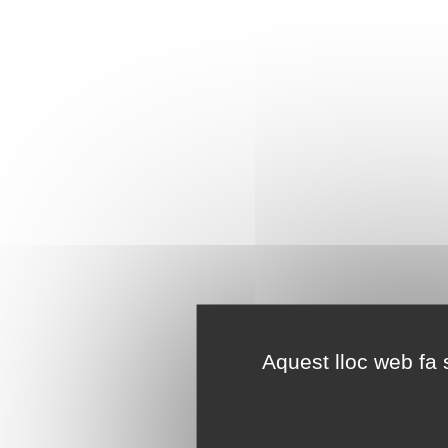
Aquest lloc web fa s