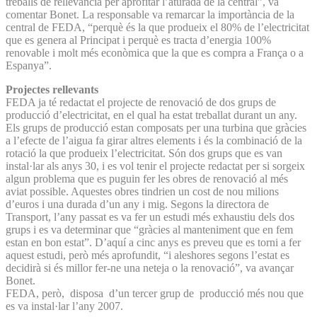
treballs de rellevància per aprofitar l’aturada de la central”, va
comentar Bonet. La responsable va remarcar la importància de la
central de FEDA, “perquè és la que produeix el 80% de l’electricitat
que es genera al Principat i perquè es tracta d’energia 100%
renovable i molt més econòmica que la que es compra a França o a
Espanya”.
Projectes rellevants
FEDA ja té redactat el projecte de renovació de dos grups de
producció d’electricitat, en el qual ha estat treballat durant un any.
Els grups de producció estan composats per una turbina que gràcies
a l’efecte de l’aigua fa girar altres elements i és la combinació de la
rotació la que produeix l’electricitat. Són dos grups que es van
instal·lar als anys 30, i es vol tenir el projecte redactat per si sorgeix
algun problema que es puguin fer les obres de renovació al més
aviat possible. Aquestes obres tindrien un cost de nou milions
d’euros i una durada d’un any i mig. Segons la directora de
Transport, l’any passat es va fer un estudi més exhaustiu dels dos
grups i es va determinar que “gràcies al manteniment que en fem
estan en bon estat”. D’aquí a cinc anys es preveu que es torni a fer
aquest estudi, però més aprofundit, “i aleshores segons l’estat es
decidirà si és millor fer-ne una neteja o la renovació”, va avançar
Bonet.
FEDA, però, disposa d’un tercer grup de producció més nou que
es va instal·lar l’any 2007.