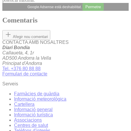
potència màxima.
Permetre
Google Adsense està deshabilitat.
Comentaris
Afegir nou comentari
CONTACTA AMB NOSALTRES
Diari Bondia
Callaueta, 4, 1r
AD500 Andorra la Vella
Principat d'Andorra
Tel. +376 80 88 88
Formulari de contacte
Serveis
Farmàcies de guàrdia
Informació meteorològica
Cartellera
Informació general
Informació turística
Associacions
Centres de salut
Telèfons d'interès