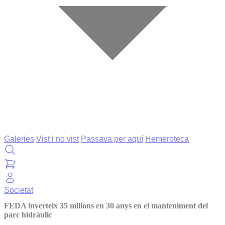
Galeries
Vist i no vist
Passava per aquí
Hemeroteca
Societat
FEDA inverteix 35 milions en 30 anys en el manteniment del
parc hidràulic