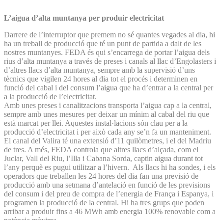
L’aigua d’alta muntanya per produir electricitat
Darrere de l’interruptor que premem no sé quantes vegades al dia, hi
ha un treball de producció que té un punt de partida a dalt de les
nostres muntanyes. FEDA és qui s’encarrega de portar l’aigua dels
rius d’alta muntanya a través de preses i canals al llac d’Engolasters i
d’altres llacs d’alta muntanya, sempre amb la supervisió d’uns
tècnics que vigilen 24 hores al dia tot el procés i determinen en
funció del cabal i del consum l’aigua que ha d’entrar a la central per
a la producció de l’electricitat.
Amb unes preses i canalitzacions transporta l’aigua cap a la central,
sempre amb unes mesures per deixar un mínim al cabal del riu que
està marcat per llei. Aquestes instal·lacions són clau per a la
producció d’electricitat i per això cada any se’n fa un manteniment.
El canal del Valira té una extensió d’11 quilòmetres, i el del Madriu
de tres. A més, FEDA controla que altres llacs d’alçada, com el
Juclar, Vall del Riu, l’Illa i Cabana Sorda, captin aigua durant tot
l’any perquè es pugui utilitzar a l’hivern. Als llacs hi ha sondes, i els
operadors que treballen les 24 hores del dia fan una previsió de
producció amb una setmana d’antelació en funció de les previsions
del consum i del preu de compra de l’energia de França i Espanya, i
programen la producció de la central. Hi ha tres grups que poden
arribar a produir fins a 46 MWh amb energia 100% renovable com a