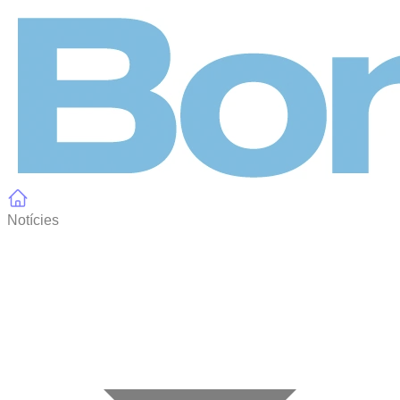
Panell de gestió de galetes
Notícies