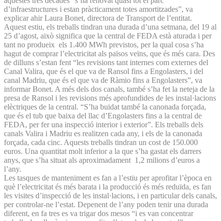
aquestes tres dècades “s’ha renovat quasi tot el parc
d’infraestructures i estan pràcticament totes amortitzades”, va
explicar ahir Laura Bonet, directora de Transport de l’entitat.
Aquest estiu, els treballs tindran una durada d’una setmana, del 19 al
25 d’agost, això significa que la central de FEDA està aturada i per
tant no produeix els 1.400 MWh previstos, per la qual cosa s’ha
hagut de comprar l’electricitat als països veïns, que és més cara. Des
de dilluns s’estan fent “les revisions tant internes com externes del
Canal Valira, que és el que va de Ransol fins a Engolasters, i del
canal Madriu, que és el que va de Ràmio fins a Engolasters”, va
informar Bonet. A més dels dos canals, també s’ha fet la neteja de la
presa de Ransol i les revisions més aprofundides de les instal·lacions
elèctriques de la central. “S’ha buidat també la canonada forçada,
que és el tub que baixa del llac d’Engolasters fins a la central de
FEDA, per fer una inspecció interior i exterior”. Els treballs dels
canals Valira i Madriu es realitzen cada any, i els de la canonada
forçada, cada cinc. Aquests treballs tindran un cost de 150.000
euros. Una quantitat molt inferior a la que s’ha gastat els darrers
anys, que s’ha situat als aproximadament 1,2 milions d’euros a
l’any.
Les tasques de manteniment es fan a l’estiu per aprofitar l’època en
què l’electricitat és més barata i la producció és més reduïda, es fan
les visites d’inspecció de les instal·lacions, i en particular dels canals,
per controlar-ne l’estat. Depenent de l’any poden tenir una durada
diferent, en fa tres es va trigar dos mesos “i es van concentrar