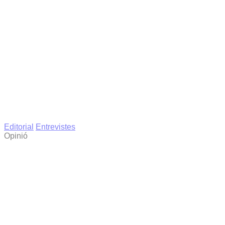
Editorial
Entrevistes
Opinió