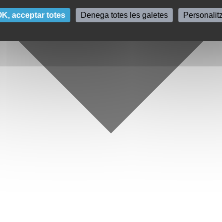
K, acceptar totes
Denega totes les galetes
Personalit