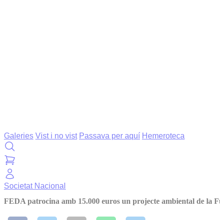
Galeries
Vist i no vist
Passava per aquí
Hemeroteca
Societat
Nacional
FEDA patrocina amb 15.000 euros un projecte ambiental de la 