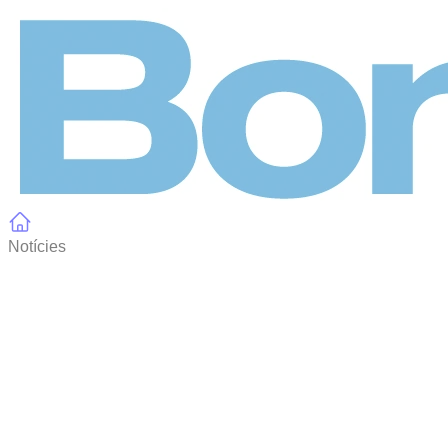
Panell de gestió de galetes
Notícies