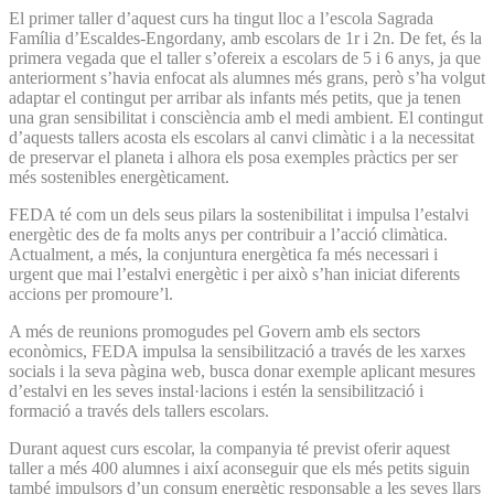
El primer taller d’aquest curs ha tingut lloc a l’escola Sagrada
Família d’Escaldes-Engordany, amb escolars de 1r i 2n. De fet, és la
primera vegada que el taller s’ofereix a escolars de 5 i 6 anys, ja que
anteriorment s’havia enfocat als alumnes més grans, però s’ha volgut
adaptar el contingut per arribar als infants més petits, que ja tenen
una gran sensibilitat i consciència amb el medi ambient. El contingut
d’aquests tallers acosta els escolars al canvi climàtic i a la necessitat
de preservar el planeta i alhora els posa exemples pràctics per ser
més sostenibles energèticament.
FEDA té com un dels seus pilars la sostenibilitat i impulsa l’estalvi
energètic des de fa molts anys per contribuir a l’acció climàtica.
Actualment, a més, la conjuntura energètica fa més necessari i
urgent que mai l’estalvi energètic i per això s’han iniciat diferents
accions per promoure’l.
A més de reunions promogudes pel Govern amb els sectors
econòmics, FEDA impulsa la sensibilització a través de les xarxes
socials i la seva pàgina web, busca donar exemple aplicant mesures
d’estalvi en les seves instal·lacions i estén la sensibilització i
formació a través dels tallers escolars.
Durant aquest curs escolar, la companyia té previst oferir aquest
taller a més 400 alumnes i així aconseguir que els més petits siguin
també impulsors d’un consum energètic responsable a les seves llars