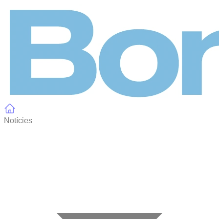
Panell de gestió de galetes
Notícies