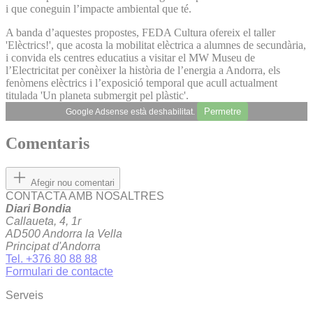
i que coneguin l’impacte ambiental que té.
A banda d’aquestes propostes, FEDA Cultura ofereix el taller
'Elèctrics!', que acosta la mobilitat elèctrica a alumnes de secundària,
i convida els centres educatius a visitar el MW Museu de
l’Electricitat per conèixer la història de l’energia a Andorra, els
fenòmens elèctrics i l’exposició temporal que acull actualment
titulada 'Un planeta submergit pel plàstic'.
Permetre
Google Adsense està deshabilitat.
Comentaris
Afegir nou comentari
CONTACTA AMB NOSALTRES
Diari Bondia
Callaueta, 4, 1r
AD500 Andorra la Vella
Principat d'Andorra
Tel. +376 80 88 88
Formulari de contacte
Serveis