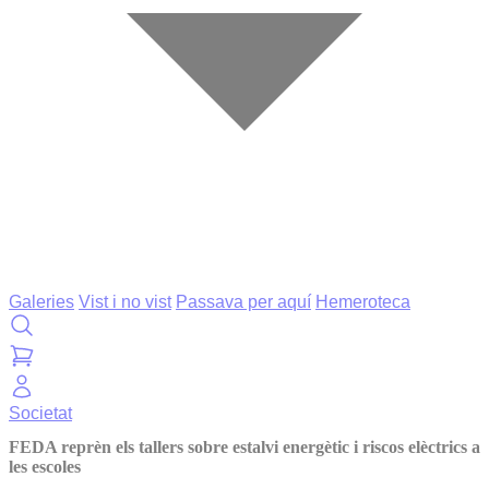
Galeries
Vist i no vist
Passava per aquí
Hemeroteca
Societat
FEDA reprèn els tallers sobre estalvi energètic i riscos elèctrics a
les escoles