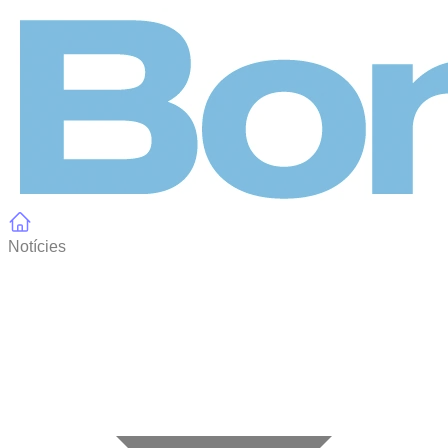
Panell de gestió de galetes
Notícies