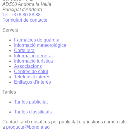
AD500 Andorra la Vella
Principat d'Andorra
Tel. +376 80 88 88
Formulari de contacte
Serveis
Farmàcies de guàrdia
Informació meteorològica
Cartellera
Informació general
Informació turística
Associacions
Centres de salut
Telèfons d'interès
Enllaços d'interés
Tarifes
Tarifes publicitat
Tarifes classificats
Contacti amb nosaltres per publicitat o qüestions comercials
a
producte@bondia.ad