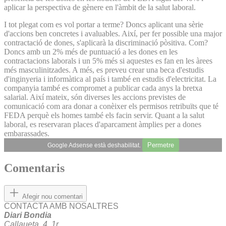
aplicar la perspectiva de gènere en l'àmbit de la salut laboral.
I tot plegat com es vol portar a terme? Doncs aplicant una sèrie
d'accions ben concretes i avaluables. Així, per fer possible una major
contractació de dones, s'aplicarà la discriminació pòsitiva. Com?
Doncs amb un 2% més de puntuació a les dones en les
contractacions laborals i un 5% més si aquestes es fan en les àrees
més masculinitzades. A més, es preveu crear una beca d'estudis
d'inginyeria i informàtica al país i també en estudis d'electricitat. La
companyia també es compromet a publicar cada anys la bretxa
salarial. Així mateix, són diverses les accions previstes de
comunicació com ara donar a conèixer els permisos retribuïts que té
FEDA perquè els homes també els facin servir. Quant a la salut
laboral, es reservaran places d'aparcament àmplies per a dones
embarassades.
Permetre
Google Adsense està deshabilitat.
Comentaris
Afegir nou comentari
CONTACTA AMB NOSALTRES
Diari Bondia
Callaueta, 4, 1r