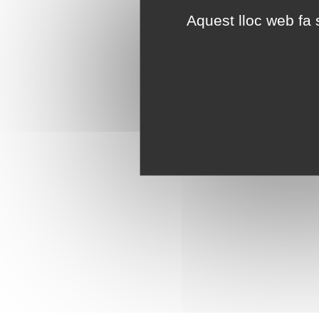
Aquest lloc web fa s