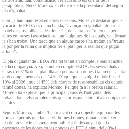
de Sostenibilitat, comunicació i relació amb els clients de la
parapública, Nerea Moreno, en el marc de la presentació del segon
pla d'igualtat.
Com ja han manifestat en altres ocasions, Moles va destacar que la
vocació de FEDA és d'una banda, "avançar en igualtat i donar les
mateixes possibilitats a les dones" i, de l'altra, ser "referents per a
altres empreses i associacions", amb algunes de les quals, va afirmar,
ja s'han trobat. Una tasca que en alguns casos s'ha traduït en "traure
la por per la feina que implica fer el pla i per la realitat que pugui
aflorar".
El pla d'igualtat de FEDA s'ha fet tenint en compte la realitat actual
de la companyia. Així, tenint en compte FEDA, les seves filials i
Ctrasa, el 31% de la plantilla ara per ara són dones i la bretxa salarial
amb complements és del 14%. D'aquí que es vulgui reduir fins el
10% al 2026 i que el 45% dels càrrecs de responsabilitat els ocupin
també dones, ha explicat Moreno. Pel que fa a la bretxa salarial,
Moreno ha explicat que la principal causa és l'antiguitat dels
treballadors i els complements que correspon sobretot als equips més
tècnics.
Segons Moreno, també s'han marcat com a objectiu equiparar les
hores de permís que fan servir homes i dones, donar a conèixer el
pla de prevenció d'assetjament publicat fa dos anys i que la
presència de les dones en les notícies de FEDA sigui del 40% i