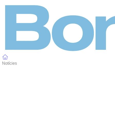
Panell de gestió de galetes
Notícies