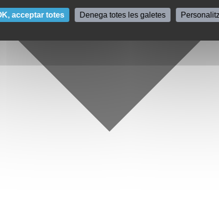
K, acceptar totes
Denega totes les galetes
Personalit