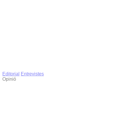
Editorial
Entrevistes
Opinió