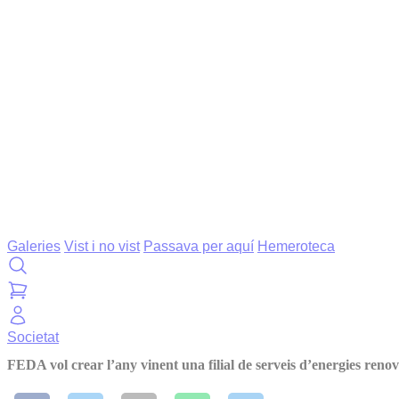
Galeries
Vist i no vist
Passava per aquí
Hemeroteca
Societat
FEDA vol crear l’any vinent una filial de serveis d’energies reno