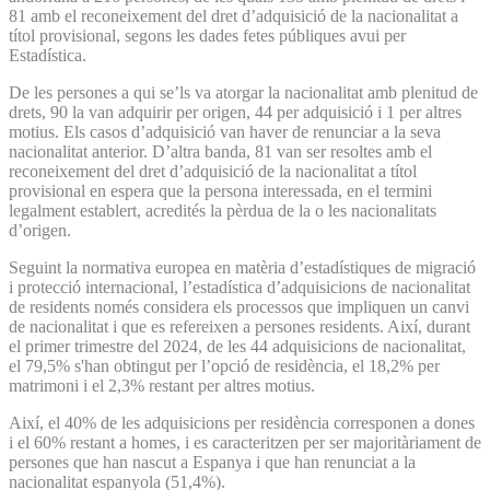
81 amb el reconeixement del dret d’adquisició de la nacionalitat a
títol provisional, segons les dades fetes públiques avui per
Estadística.
De les persones a qui se’ls va atorgar la nacionalitat amb plenitud de
drets, 90 la van adquirir per origen, 44 per adquisició i 1 per altres
motius. Els casos d’adquisició van haver de renunciar a la seva
nacionalitat anterior. D’altra banda, 81 van ser resoltes amb el
reconeixement del dret d’adquisició de la nacionalitat a títol
provisional en espera que la persona interessada, en el termini
legalment establert, acredités la pèrdua de la o les nacionalitats
d’origen.
Seguint la normativa europea en matèria d’estadístiques de migració
i protecció internacional, l’estadística d’adquisicions de nacionalitat
de residents només considera els processos que impliquen un canvi
de nacionalitat i que es refereixen a persones residents. Així, durant
el primer trimestre del 2024, de les 44 adquisicions de nacionalitat,
el 79,5% s'han obtingut per l’opció de residència, el 18,2% per
matrimoni i el 2,3% restant per altres motius.
Així, el 40% de les adquisicions per residència corresponen a dones
i el 60% restant a homes, i es caracteritzen per ser majoritàriament de
persones que han nascut a Espanya i que han renunciat a la
nacionalitat espanyola (51,4%).