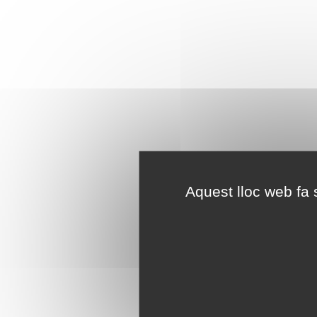
Aquest lloc web fa s