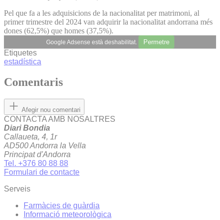
Pel que fa a les adquisicions de la nacionalitat per matrimoni, al
primer trimestre del 2024 van adquirir la nacionalitat andorrana més
dones (62,5%) que homes (37,5%).
Permetre
Google Adsense està deshabilitat.
Etiquetes
estadística
Comentaris
Afegir nou comentari
CONTACTA AMB NOSALTRES
Diari Bondia
Callaueta, 4, 1r
AD500 Andorra la Vella
Principat d'Andorra
Tel. +376 80 88 88
Formulari de contacte
Serveis
Farmàcies de guàrdia
Informació meteorològica