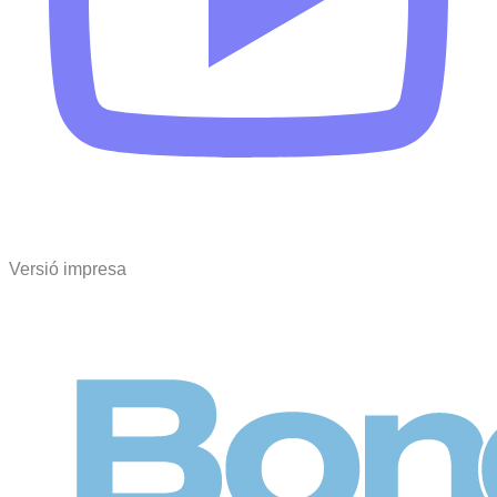
Versió impresa