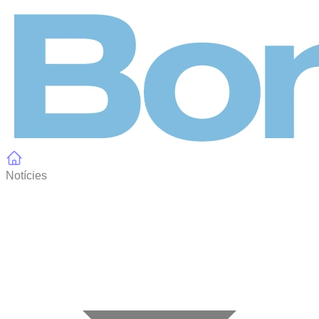
Panell de gestió de galetes
Notícies