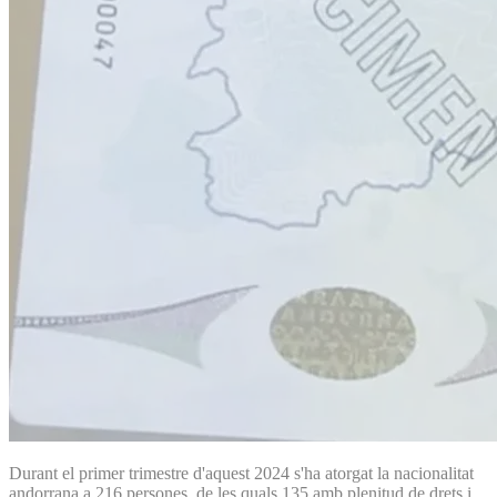
Durant el primer trimestre d'aquest 2024 s'ha atorgat la nacionalitat
andorrana a 216 persones, de les quals 135 amb plenitud de drets i