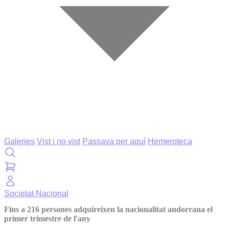
Galeries
Vist i no vist
Passava per aquí
Hemeroteca
Societat
Nacional
Fins a 216 persones adquireixen la nacionalitat andorrana el
primer trimestre de l'any