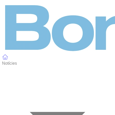
Panell de gestió de galetes
Notícies