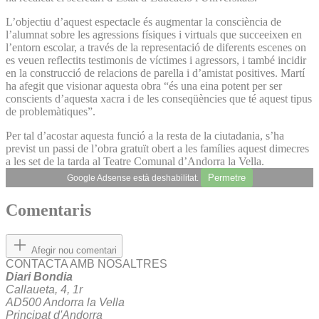
L’objectiu d’aquest espectacle és augmentar la consciència de
l’alumnat sobre les agressions físiques i virtuals que succeeixen en
l’entorn escolar, a través de la representació de diferents escenes on
es veuen reflectits testimonis de víctimes i agressors, i també incidir
en la construcció de relacions de parella i d’amistat positives. Martí
ha afegit que visionar aquesta obra “és una eina potent per ser
conscients d’aquesta xacra i de les conseqüències que té aquest tipus
de problemàtiques”.
Per tal d’acostar aquesta funció a la resta de la ciutadania, s’ha
previst un passi de l’obra gratuït obert a les famílies aquest dimecres
a les set de la tarda al Teatre Comunal d’Andorra la Vella.
Permetre
Google Adsense està deshabilitat.
Comentaris
Afegir nou comentari
CONTACTA AMB NOSALTRES
Diari Bondia
Callaueta, 4, 1r
AD500 Andorra la Vella
Principat d'Andorra