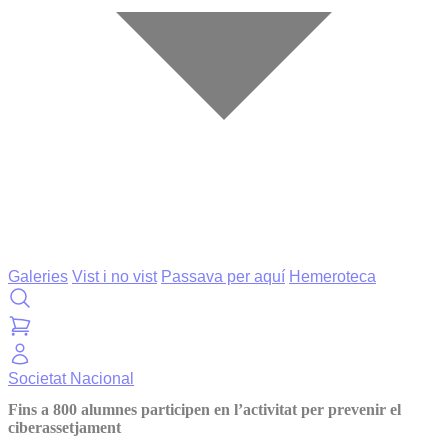
Galeries
Vist i no vist
Passava per aquí
Hemeroteca
Societat
Nacional
Fins a 800 alumnes participen en l’activitat per prevenir el
ciberassetjament