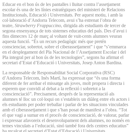
Educar en el bon ús de les pantalles i lluitar contra l’assetjament
escolar és una de les línies estratègiques del ministeri de Relacions
Institucionals, Educació i Universitats. Per aquest motiu, i amb la
col·laboració d’Andorra Telecom, avui s’ha estrenat l’obra de
teatre,
Strawberry Frappuccino
, dirigida als estudiants de tercer de
segona ensenyança de tots sistemes educatius del país. Des d’avui i
fins dimecres 12 de març al voltant de vuit-cents alumnes veuran
aquesta funció. “És un recurs pedagògic més que pretén
conscienciar, sobretot, sobre el ciberassetjament” i que “s’emmarca
en el desplegament del Pla Nacional de l’Assetjament Escolar i del
Pla integral per al bon ús de les tecnologies”, segons ha afirmat el
secretari d’Estat d’Educació i Universitats, Josep Anton Bardina.
La responsable de Responsabilitat Social Corporativa (RSC)
d’Andorra Telecom, Inés Martí, ha expressat que “és una forma
diferent de fer arribar el missatge als joves, molt propera i directa i
esperem que convidi al debat a la reflexió i sobretot a la
conscienciació”. Precisament, després de la representació als
alumnes té lloc un col·loqui on s’estableix un diàleg entre els actors i
els estudiants per poder treballar i parlar de les situacions vinculades
amb el ciberassetjament i que s’han posat de manifest a l’obra. “Tot
el que vagi a sumar en el procés de conscienciació, de valorar, parlar
i expressar afavoreix el desenvolupament dels alumnes, no només en
temes vinculats a l’educació, sinó també fora dels centres educatius”
ha recalcat el secretari d’Estat d’Educació i Universitats.