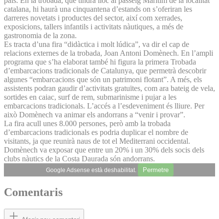
país. En la trobada, que tindrà lloc al passeig Marítim de la localitat
catalana, hi haurà una cinquantena d’estands on s’oferiran les
darreres novetats i productes del sector, així com xerrades,
exposicions, tallers infantils i activitats nàutiques, a més de
gastronomia de la zona.
Es tracta d’una fira “didàctica i molt lúdica”, va dir el cap de
relacions externes de la trobada, Joan Antoni Domènech. En l’ampli
programa que s’ha elaborat també hi figura la primera Trobada
d’embarcacions tradicionals de Catalunya, que permetrà descobrir
algunes “embarcacions que són un patrimoni flotant”. A més, els
assistents podran gaudir d’activitats gratuïtes, com ara bateig de vela,
sortides en caiac, surf de rem, submarinisme i pujar a les
embarcacions tradicionals. L’accés a l’esdeveniment és lliure. Per
això Domènech va animar els andorrans a “venir i provar”.
La fira acull unes 8.000 persones, però amb la trobada
d’embarcacions tradicionals es podria duplicar el nombre de
visitants, ja que reunirà naus de tot el Mediterrani occidental.
Domènech va exposar que entre un 20% i un 30% dels socis dels
clubs nàutics de la Costa Daurada són andorrans.
Permetre
Google Adsense està deshabilitat.
Comentaris