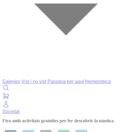
Galeries
Vist i no vist
Passava per aquí
Hemeroteca
Societat
Fira amb activitats gratuïtes per fer descobrir la nàutica