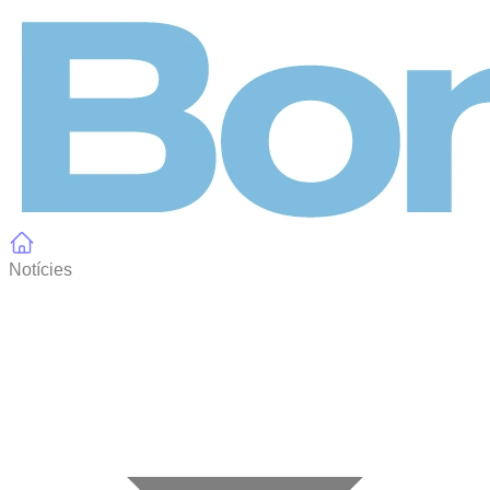
Panell de gestió de galetes
Notícies