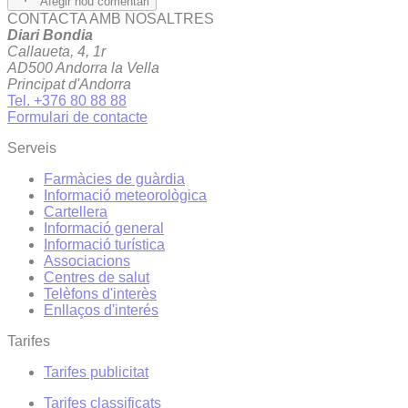
Afegir nou comentari
CONTACTA AMB NOSALTRES
Diari Bondia
Callaueta, 4, 1r
AD500 Andorra la Vella
Principat d'Andorra
Tel. +376 80 88 88
Formulari de contacte
Serveis
Farmàcies de guàrdia
Informació meteorològica
Cartellera
Informació general
Informació turística
Associacions
Centres de salut
Telèfons d'interès
Enllaços d'interés
Tarifes
Tarifes publicitat
Tarifes classificats