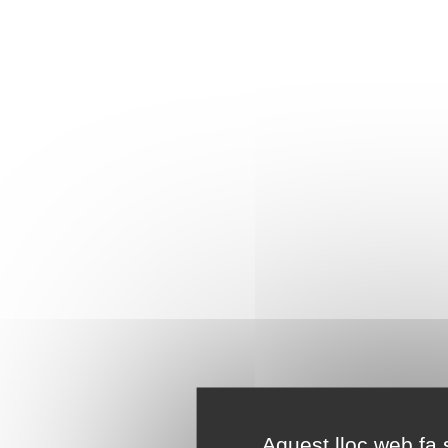
Aquest lloc web fa s