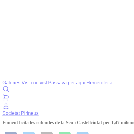
Galeries
Vist i no vist
Passava per aquí
Hemeroteca
Societat
Pirineus
Foment licita les rotondes de la Seu i Castellciutat per 1,47 milion