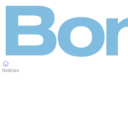
Panell de gestió de galetes
Notícies