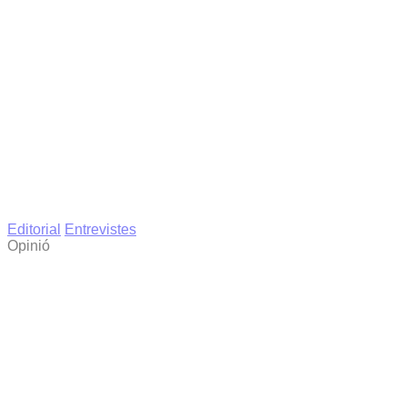
Editorial
Entrevistes
Opinió