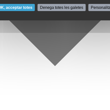
K, acceptar totes
Denega totes les galetes
Personalit