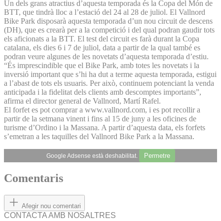
Un dels grans atractius d’aquesta temporada és la Copa del Món de
BTT, que tindrà lloc a l’estació del 24 al 28 de juliol. El Vallnord
Bike Park disposarà aquesta temporada d’un nou circuit de descens
(DH), que es crearà per a la competició i del qual podran gaudir tots
els aficionats a la BTT. El test del circuit es farà durant la Copa
catalana, els dies 6 i 7 de juliol, data a partir de la qual també es
podran veure algunes de les novetats d’aquesta temporada d’estiu.
“És imprescindible que el Bike Park, amb totes les novetats i la
inversió important que s’hi ha dut a terme aquesta temporada, estigui
a l’abast de tots els usuaris. Per això, continuem potenciant la venda
anticipada i la fidelitat dels clients amb descomptes importants”,
afirma el director general de Vallnord, Martí Rafel.
El forfet es pot comprar a www.vallnord.com, i es pot recollir a
partir de la setmana vinent i fins al 15 de juny a les oficines de
turisme d’Ordino i la Massana. A partir d’aquesta data, els forfets
s’emetran a les taquilles del Vallnord Bike Park a la Massana.
Permetre
Google Adsense està deshabilitat.
Comentaris
Afegir nou comentari
CONTACTA AMB NOSALTRES