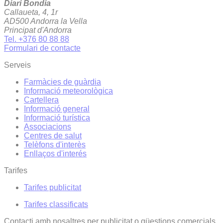
Diari Bondia
Callaueta, 4, 1r
AD500 Andorra la Vella
Principat d'Andorra
Tel. +376 80 88 88
Formulari de contacte
Serveis
Farmàcies de guàrdia
Informació meteorològica
Cartellera
Informació general
Informació turística
Associacions
Centres de salut
Telèfons d'interès
Enllaços d'interés
Tarifes
Tarifes publicitat
Tarifes classificats
Contacti amb nosaltres per publicitat o qüestions comercials