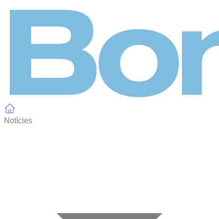
Panell de gestió de galetes
Notícies