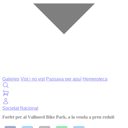
Galeries
Vist i no vist
Passava per aquí
Hemeroteca
Societat
Nacional
Forfet per al Vallnord Bike Park, a la venda a preu reduït