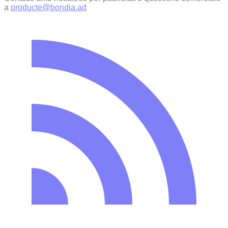
a
producte@bondia.ad