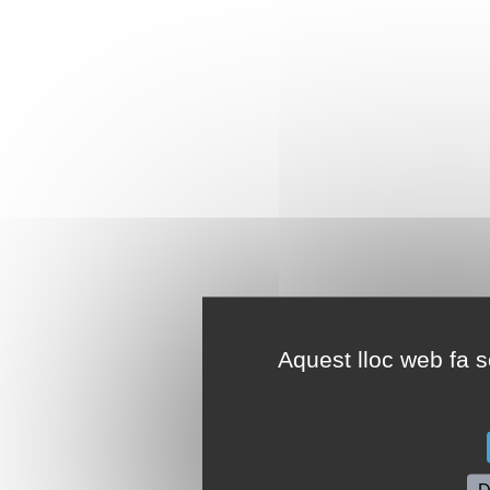
Aquest lloc web fa se
D