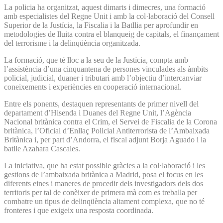
La policia ha organitzat, aquest dimarts i dimecres, una formació
amb especialistes del Regne Unit i amb la col·laboració del Consell
Superior de la Justícia, la Fiscalia i la Batllia per aprofundir en
metodologies de lluita contra el blanqueig de capitals, el finançament
del terrorisme i la delinqüència organitzada.
La formació, que té lloc a la seu de la Justícia, compta amb
l’assistència d’una cinquantena de persones vinculades als àmbits
policial, judicial, duaner i tributari amb l’objectiu d’intercanviar
coneixements i experiències en cooperació internacional.
Entre els ponents, destaquen representants de primer nivell del
departament d’Hisenda i Duanes del Regne Unit, l’Agència
Nacional britànica contra el Crim, el Servei de Fiscalia de la Corona
britànica, l’Oficial d’Enllaç Policial Antiterrorista de l’Ambaixada
Britànica i, per part d’Andorra, el fiscal adjunt Borja Aguado i la
batlle Azahara Cascales.
La iniciativa, que ha estat possible gràcies a la col·laboració i les
gestions de l’ambaixada britànica a Madrid, posa el focus en les
diferents eines i maneres de procedir dels investigadors dels dos
territoris per tal de conèixer de primera mà com es treballa per
combatre un tipus de delinqüència altament complexa, que no té
fronteres i que exigeix una resposta coordinada.