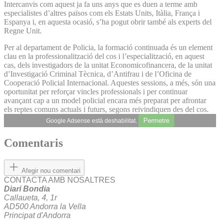
Intercanvis com aquest ja fa uns anys que es duen a terme amb
especialistes d’altres països com els Estats Units, Itàlia, França i
Espanya i, en aquesta ocasió, s’ha pogut obrir també als experts del
Regne Unit.
Per al departament de Policia, la formació continuada és un element
clau en la professionalització del cos i l’especialització, en aquest
cas, dels investigadors de la unitat Economicofinancera, de la unitat
d’Investigació Criminal Tècnica, d’Antifrau i de l’Oficina de
Cooperació Policial Internacional. Aquestes sessions, a més, són una
oportunitat per reforçar vincles professionals i per continuar
avançant cap a un model policial encara més preparat per afrontar
els reptes comuns actuals i futurs, segons reivindiquen des del cos.
Permetre
Google Adsense està deshabilitat.
Comentaris
Afegir nou comentari
CONTACTA AMB NOSALTRES
Diari Bondia
Callaueta, 4, 1r
AD500 Andorra la Vella
Principat d'Andorra