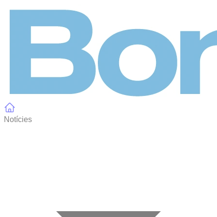
Panell de gestió de galetes
Notícies