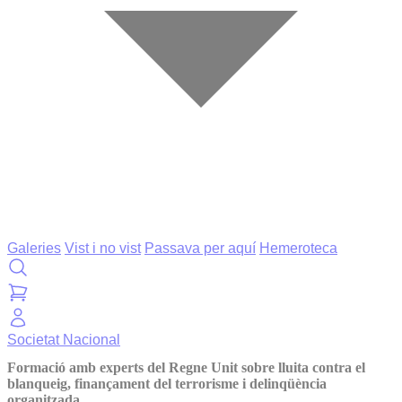
Galeries
Vist i no vist
Passava per aquí
Hemeroteca
Societat
Nacional
Formació amb experts del Regne Unit sobre lluita contra el
blanqueig, finançament del terrorisme i delinqüència
organitzada