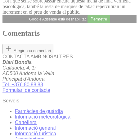
Tot i que sense sobrepassar encara aquesta mena de línia vermella
psicològica, també la resta de marques de tabac repercutiran un
increment en el preu de venda al públic.
Permetre
Google Adsense està deshabilitat.
Comentaris
Afegir nou comentari
CONTACTA AMB NOSALTRES
Diari Bondia
Callaueta, 4, 1r
AD500 Andorra la Vella
Principat d'Andorra
Tel. +376 80 88 88
Formulari de contacte
Serveis
Farmàcies de guàrdia
Informació meteorològica
Cartellera
Informació general
Informació turística