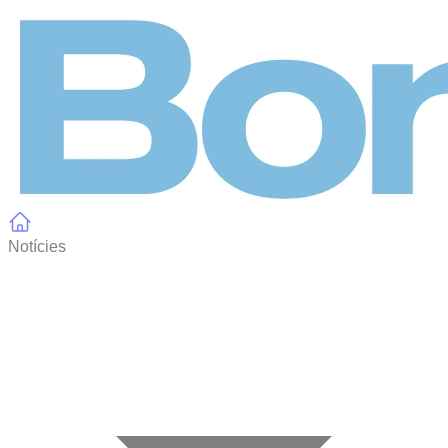
Panell de gestió de galetes
Notícies