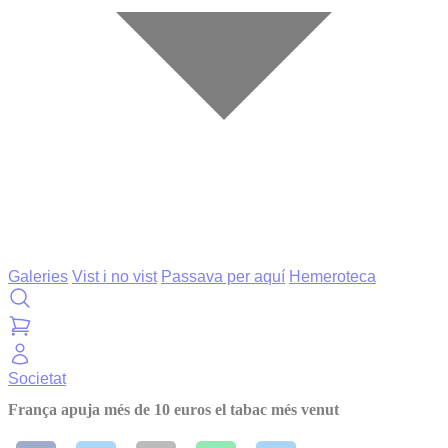
Galeries
Vist i no vist
Passava per aquí
Hemeroteca
Societat
França apuja més de 10 euros el tabac més venut