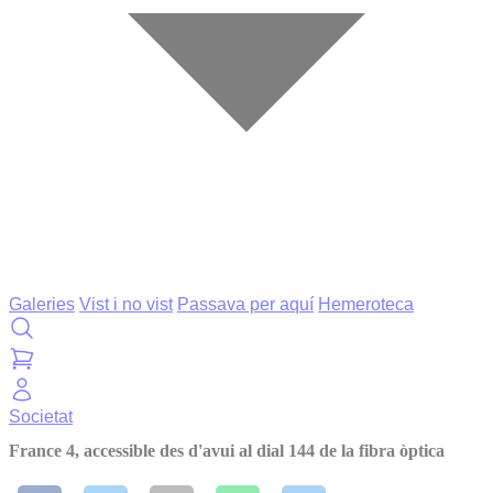
Galeries
Vist i no vist
Passava per aquí
Hemeroteca
Societat
France 4, accessible des d'avui al dial 144 de la fibra òptica