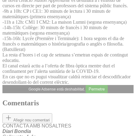
de nova creació
Nation Apprenante
es destinarà a l’emissió de
cursos en directe per part de professors del sistema públic francès.
-9h a 10h: CP i CE1: 30 minuts de lectura i 30 minuts de
matemàtiques (primera ensenyança)
-11h a 12h: CM1 I CM2: La maison Lumni (segona ensenyança)
-14h-15h: Collège: 30 minuts de francès i 30 minuts de
matemàtiques (segona ensenyança)
-15h-16h: Lycée (Première i Terminale): 1 hora segons el dia de
francès o matemàtiques o història/geografia o anglès o filosofia.
(Batxillerat)
La resta d’hores i el cap de setmana s’emetran espais de contingut
educatiu.
El canal estarà actiu a l’oferta de fibra òptica mentre duri el
confinament per l’alerta sanitària de la COVID-19.
En cas que no es pugui visualitzar caldrà reiniciar el descodificador
desendollant-lo del corrent elèctric.
Permetre
Google Adsense està deshabilitat.
Comentaris
Afegir nou comentari
CONTACTA AMB NOSALTRES
Diari Bondia