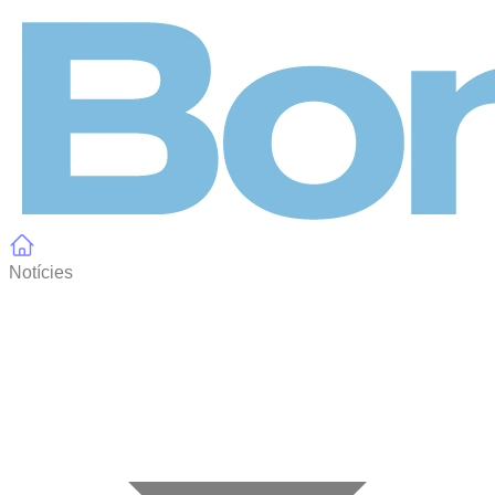
Panell de gestió de galetes
Notícies