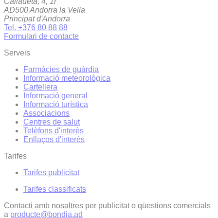
Callaueta, 4, 1r
AD500 Andorra la Vella
Principat d'Andorra
Tel. +376 80 88 88
Formulari de contacte
Serveis
Farmàcies de guàrdia
Informació meteorològica
Cartellera
Informació general
Informació turística
Associacions
Centres de salut
Telèfons d'interès
Enllaços d'interés
Tarifes
Tarifes publicitat
Tarifes classificats
Contacti amb nosaltres per publicitat o qüestions comercials
a
producte@bondia.ad