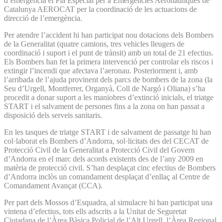
d’emergència el Pla Especial per a Emergències Aeronàutiques de
Catalunya AEROCAT per la coordinació de les actuacions de
direcció de l’emergència.
Per atendre l’accident hi han participat nou dotacions dels Bombers
de la Generalitat (quatre camions, tres vehicles lleugers de
coordinació i suport i el punt de trànsit) amb un total de 21 efectius.
Els Bombers han fet la primera intervenció per controlar els riscos i
extingir l’incendi que afectava l’aeronau. Posteriorment i, amb
l’arribada de l’ajuda provinent dels parcs de bombers de la zona (la
Seu d’Urgell, Montferrer, Organyà, Coll de Nargó i Oliana) s’ha
procedit a donar suport a les maniobres d’extinció inicials, el triatge
START i el salvament de persones fins a la zona on han passat a
disposició dels serveis sanitaris.
En les tasques de triatge START i de salvament de passatge hi han
col·laborat els Bombers d’Andorra, sol·licitats des del CECAT de
Protecció Civil de la Generalitat a Protecció Civil del Govern
d’Andorra en el marc dels acords existents des de l’any 2009 en
matèria de protecció civil. S’han desplaçat cinc efectius de Bombers
d’Andorra inclòs un comandament desplaçat d’enllaç al Centre de
Comandament Avançat (CCA).
Per part dels Mossos d’Esquadra, al simulacre hi han participat una
vintena d’efectius, tots ells adscrits a la Unitat de Seguretat
Ciutadana de l’Àrea Bàsica Policial de l’Alt Urgell, l’Àrea Regional