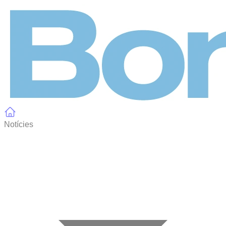
Panell de gestió de galetes
Notícies