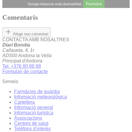
Permetre
Google Adsense està deshabilitat.
Comentaris
Afegir nou comentari
CONTACTA AMB NOSALTRES
Diari Bondia
Callaueta, 4, 1r
AD500 Andorra la Vella
Principat d'Andorra
Tel. +376 80 88 88
Formulari de contacte
Serveis
Farmàcies de guàrdia
Informació meteorològica
Cartellera
Informació general
Informació turística
Associacions
Centres de salut
Telèfons d'interès