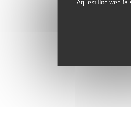
Aquest lloc web fa s