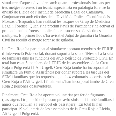
simulacre d’aquest divendres amb quatre professionals formats per
tres metges forenses i un tècnic especialista en patologia forense la
divisió de Lleida de l’Institut de Medicina Legal de Catalunya.
Conjuntament amb efectius de la Divisió de Policia Científica dels
Mossos d’Esquadra, han realitzat les tasques de Grup de Medicina
Legal i Forense. Quan s’ha produït l’avís de l’accident s’ha activat el
protocol medicoforense i policial per a successos de víctimes
múltiples. En primer lloc s’ha avisat el Jutjat de guàrdia i la Guàrdia
Civil ha recollit el metge forense de guàrdia.
La Creu Roja ha participat al simulacre aportant membres de l’ERIE
d’Intervenció Psicosocial, donant suport a la sala d’il·lesos i a la sala
de familiars dins les funcions del grup logístic de Protecció Civil. En
total han estat 5 membres de l’ERIE de les assemblees de la Creu
Roja a Puigcerdà i l’Alt Urgell. Creu Roja també ha incorporat al
simulacre un Punt d’Assistència per donar suport a les tasques del
SEM i familiars que ho requerissin, amb 4 voluntaris socorristes de
Creu Roja a l’Alt Urgell. I finalment s’han incorporat també de Creu
Roja 2 persones observadores.
Finalment, Creu Roja ha aportat voluntariat per fer de figurants
(passatgers i tripulació del presumpte avió sinistrat i també familiars i
amics que recullen a l’aeroport els passatgers). En total hi han
participat 19 voluntaris de les assemblees de la Creu Roja a Lleida,
Alt Urgell i Puigcerdà.