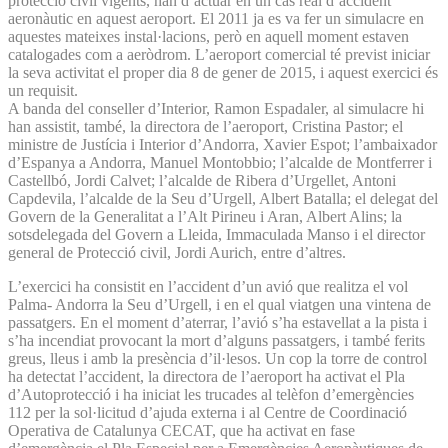
protecció civil vigents, han d’actuar en un cas real d’accident
aeronàutic en aquest aeroport. El 2011 ja es va fer un simulacre en
aquestes mateixes instal·lacions, però en aquell moment estaven
catalogades com a aeròdrom. L’aeroport comercial té previst iniciar
la seva activitat el proper dia 8 de gener de 2015, i aquest exercici és
un requisit.
A banda del conseller d’Interior, Ramon Espadaler, al simulacre hi
han assistit, també, la directora de l’aeroport, Cristina Pastor; el
ministre de Justícia i Interior d’Andorra, Xavier Espot; l’ambaixador
d’Espanya a Andorra, Manuel Montobbio; l’alcalde de Montferrer i
Castellbó, Jordi Calvet; l’alcalde de Ribera d’Urgellet, Antoni
Capdevila, l’alcalde de la Seu d’Urgell, Albert Batalla; el delegat del
Govern de la Generalitat a l’Alt Pirineu i Aran, Albert Alins; la
sotsdelegada del Govern a Lleida, Immaculada Manso i el director
general de Protecció civil, Jordi Aurich, entre d’altres.
L’exercici ha consistit en l’accident d’un avió que realitza el vol
Palma- Andorra la Seu d’Urgell, i en el qual viatgen una vintena de
passatgers. En el moment d’aterrar, l’avió s’ha estavellat a la pista i
s’ha incendiat provocant la mort d’alguns passatgers, i també ferits
greus, lleus i amb la presència d’il·lesos. Un cop la torre de control
ha detectat l’accident, la directora de l’aeroport ha activat el Pla
d’Autoprotecció i ha iniciat les trucades al telèfon d’emergències
112 per la sol·licitud d’ajuda externa i al Centre de Coordinació
Operativa de Catalunya CECAT, que ha activat en fase