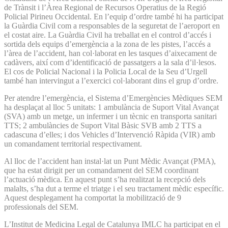
de Trànsit i l’Àrea Regional de Recursos Operatius de la Regió
Policial Pirineu Occidental. En l’equip d’ordre també hi ha participat
la Guàrdia Civil com a responsables de la seguretat de l’aeroport en
el costat aire. La Guàrdia Civil ha treballat en el control d’accés i
sortida dels equips d’emergència a la zona de les pistes, l’accés a
l’àrea de l’accident, han col·laborat en les tasques d’aixecament de
cadàvers, així com d’identificació de passatgers a la sala d’il·lesos.
El cos de Policial Nacional i la Policia Local de la Seu d’Urgell
també han intervingut a l’exercici col·laborant dins el grup d’ordre.
Per atendre l’emergència, el Sistema d’Emergències Mèdiques SEM
ha desplaçat al lloc 5 unitats: 1 ambulància de Suport Vital Avançat
(SVA) amb un metge, un infermer i un tècnic en transporta sanitari
TTS; 2 ambulàncies de Suport Vital Bàsic SVB amb 2 TTS a
cadascuna d’elles; i dos Vehicles d’Intervenció Ràpida (VIR) amb
un comandament territorial respectivament.
Al lloc de l’accident han instal·lat un Punt Mèdic Avançat (PMA),
que ha estat dirigit per un comandament del SEM coordinant
l’actuació mèdica. En aquest punt s’ha realitzat la recepció dels
malalts, s’ha dut a terme el triatge i el seu tractament mèdic específic.
Aquest desplegament ha comportat la mobilització de 9
professionals del SEM.
L’Institut de Medicina Legal de Catalunya IMLC ha participat en el