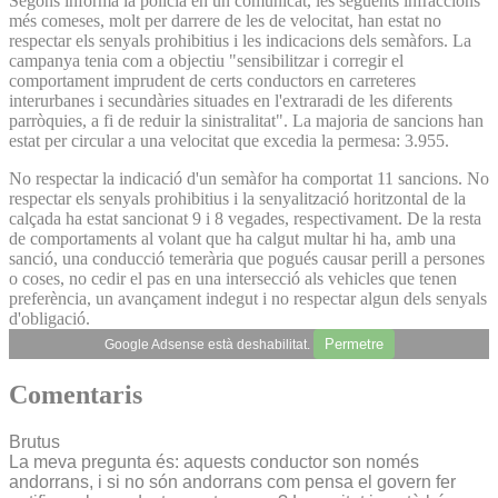
Segons informa la policia en un comunicat, les següents infraccions
més comeses, molt per darrere de les de velocitat, han estat no
respectar els senyals prohibitius i les indicacions dels semàfors. La
campanya tenia com a objectiu "sensibilitzar i corregir el
comportament imprudent de certs conductors en carreteres
interurbanes i secundàries situades en l'extraradi de les diferents
parròquies, a fi de reduir la sinistralitat". La majoria de sancions han
estat per circular a una velocitat que excedia la permesa: 3.955.
No respectar la indicació d'un semàfor ha comportat 11 sancions. No
respectar els senyals prohibitius i la senyalització horitzontal de la
calçada ha estat sancionat 9 i 8 vegades, respectivament. De la resta
de comportaments al volant que ha calgut multar hi ha, amb una
sanció, una conducció temerària que pogués causar perill a persones
o coses, no cedir el pas en una intersecció als vehicles que tenen
preferència, un avançament indegut i no respectar algun dels senyals
d'obligació.
Permetre
Google Adsense està deshabilitat.
Comentaris
Brutus
La meva pregunta és: aquests conductor son només
andorrans, i si no són andorrans com pensa el govern fer