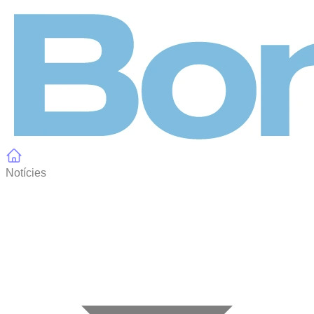
Panell de gestió de galetes
Notícies