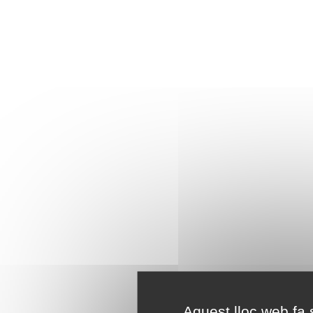
Aquest lloc web fa s