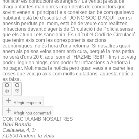
notificar els conductors estrangers? La veritat ja està bé
d'aguantar les maniobres imprudents de conductors que
sovint venen al principat i els coneixen tan bé com qualsevol
habitant, està bé d'escoltar el ''JO NO SOC D'AQUÍ'' com si
anessin perduts pel mom, està bé de veure com realitzen
infraccions davant d'agents de Circulació i de Policia sense
que els aturin i els sancionin. És ridícul el Codí de Circulació
que tenim axis com les corresponents sancions
econòmiques, no és hora d'una reforma. Si nosaltres quan
anem als paisos veins anem amb cura, perquè la més petita
no serà d'uns 20 €, aquí som el ''HAZME REIR'', fins i tot vaig
poder llegir en blogs, com poder fer infraccions a Andorra i
no pagar. Molt maca la notícia però quan veus ala carrer les
coses que veig jo axis com molts ciutadans, aquesta notícia
es falsa.
👍
👎
Afegir resposta
Afegir nou comentari
CONTACTA AMB NOSALTRES
Diari Bondia
Callaueta, 4, 1r
AD500 Andorra la Vella