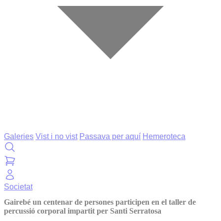
Galeries
Vist i no vist
Passava per aquí
Hemeroteca
Societat
Gairebé un centenar de persones participen en el taller de
percussió corporal impartit per Santi Serratosa