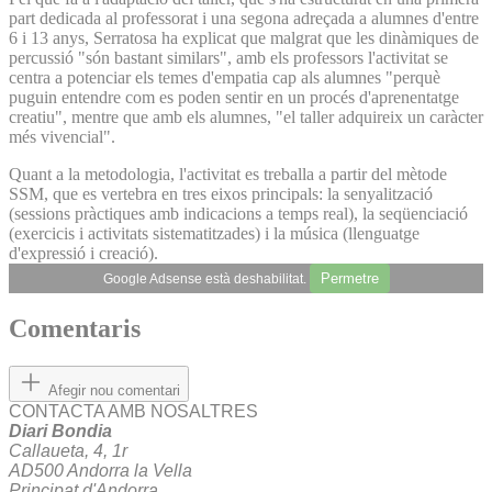
part dedicada al professorat i una segona adreçada a alumnes d'entre
6 i 13 anys, Serratosa ha explicat que malgrat que les dinàmiques de
percussió "són bastant similars", amb els professors l'activitat se
centra a potenciar els temes d'empatia cap als alumnes "perquè
puguin entendre com es poden sentir en un procés d'aprenentatge
creatiu", mentre que amb els alumnes, "el taller adquireix un caràcter
més vivencial".
Quant a la metodologia, l'activitat es treballa a partir del mètode
SSM, que es vertebra en tres eixos principals: la senyalització
(sessions pràctiques amb indicacions a temps real), la seqüenciació
(exercicis i activitats sistematitzades) i la música (llenguatge
d'expressió i creació).
Permetre
Google Adsense està deshabilitat.
Comentaris
Afegir nou comentari
CONTACTA AMB NOSALTRES
Diari Bondia
Callaueta, 4, 1r
AD500 Andorra la Vella
Principat d'Andorra