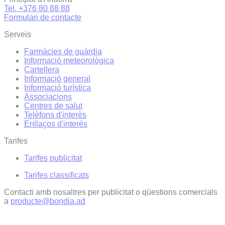
Tel. +376 80 88 88
Formulari de contacte
Serveis
Farmàcies de guàrdia
Informació meteorològica
Cartellera
Informació general
Informació turística
Associacions
Centres de salut
Telèfons d'interès
Enllaços d'interés
Tarifes
Tarifes publicitat
Tarifes classificats
Contacti amb nosaltres per publicitat o qüestions comercials
a
producte@bondia.ad