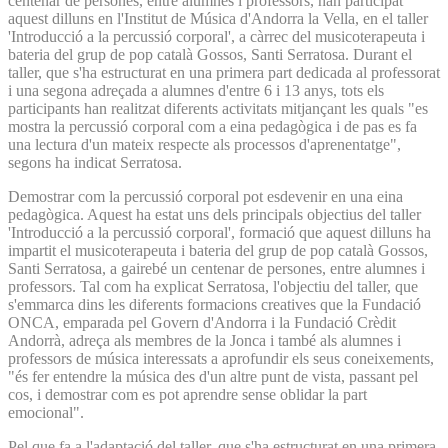
centenar de persones, entre alumnes i professors, han participat
aquest dilluns en l'Institut de Música d'Andorra la Vella, en el taller
'Introducció a la percussió corporal', a càrrec del musicoterapeuta i
bateria del grup de pop català Gossos, Santi Serratosa. Durant el
taller, que s'ha estructurat en una primera part dedicada al professorat
i una segona adreçada a alumnes d'entre 6 i 13 anys, tots els
participants han realitzat diferents activitats mitjançant les quals "es
mostra la percussió corporal com a eina pedagògica i de pas es fa
una lectura d'un mateix respecte als processos d'aprenentatge",
segons ha indicat Serratosa.
Demostrar com la percussió corporal pot esdevenir en una eina
pedagògica. Aquest ha estat uns dels principals objectius del taller
'Introducció a la percussió corporal', formació que aquest dilluns ha
impartit el musicoterapeuta i bateria del grup de pop català Gossos,
Santi Serratosa, a gairebé un centenar de persones, entre alumnes i
professors. Tal com ha explicat Serratosa, l'objectiu del taller, que
s'emmarca dins les diferents formacions creatives que la Fundació
ONCA, emparada pel Govern d'Andorra i la Fundació Crèdit
Andorrà, adreça als membres de la Jonca i també als alumnes i
professors de música interessats a aprofundir els seus coneixements,
"és fer entendre la música des d'un altre punt de vista, passant pel
cos, i demostrar com es pot aprendre sense oblidar la part
emocional".
Pel que fa a l'adaptació del taller, que s'ha estructurat en una primera