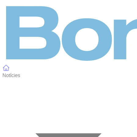
Panell de gestió de galetes
Notícies