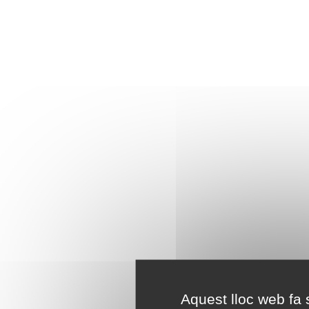
Aquest lloc web fa s