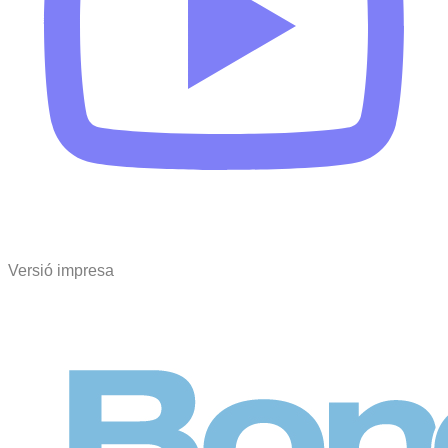
Versió impresa