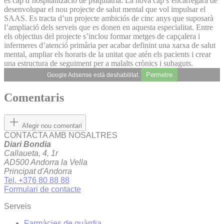
és cap d’hospitalització de psiquiatria. La nova cap s’encarregarà de
desenvolupar el nou projecte de salut mental que vol impulsar el
SAAS. Es tracta d’un projecte ambiciós de cinc anys que suposarà
l’ampliació dels serveis que es donen en aquesta especialitat. Entre
els objectius del projecte s’inclou formar metges de capçalera i
infermeres d’atenció primària per acabar definint una xarxa de salut
mental, ampliar els horaris de la unitat que atén els pacients i crear
una estructura de seguiment per a malalts crònics i subaguts.
Permetre
Google Adsense està deshabilitat.
Comentaris
Afegir nou comentari
CONTACTA AMB NOSALTRES
Diari Bondia
Callaueta, 4, 1r
AD500 Andorra la Vella
Principat d'Andorra
Tel. +376 80 88 88
Formulari de contacte
Serveis
Farmàcies de guàrdia