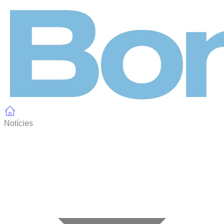
Panell de gestió de galetes
Notícies