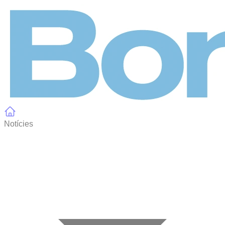
Panell de gestió de galetes
Notícies