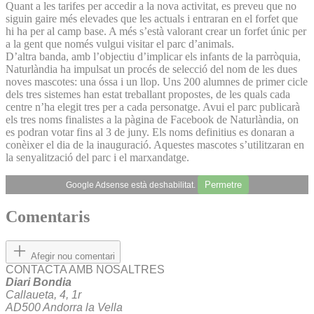
Quant a les tarifes per accedir a la nova activitat, es preveu que no
siguin gaire més elevades que les actuals i entraran en el forfet que
hi ha per al camp base. A més s’està valorant crear un forfet únic per
a la gent que només vulgui visitar el parc d’animals.
D’altra banda, amb l’objectiu d’implicar els infants de la parròquia,
Naturlàndia ha impulsat un procés de selecció del nom de les dues
noves mascotes: una óssa i un llop. Uns 200 alumnes de primer cicle
dels tres sistemes han estat treballant propostes, de les quals cada
centre n’ha elegit tres per a cada personatge. Avui el parc publicarà
els tres noms finalistes a la pàgina de Facebook de Naturlàndia, on
es podran votar fins al 3 de juny. Els noms definitius es donaran a
conèixer el dia de la inauguració. Aquestes mascotes s’utilitzaran en
la senyalització del parc i el marxandatge.
Permetre
Google Adsense està deshabilitat.
Comentaris
Afegir nou comentari
CONTACTA AMB NOSALTRES
Diari Bondia
Callaueta, 4, 1r
AD500 Andorra la Vella