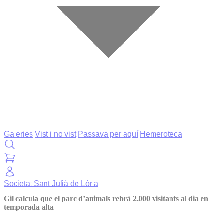
Galeries
Vist i no vist
Passava per aquí
Hemeroteca
Societat
Sant Julià de Lòria
Gil calcula que el parc d’animals rebrà 2.000 visitants al dia en
temporada alta