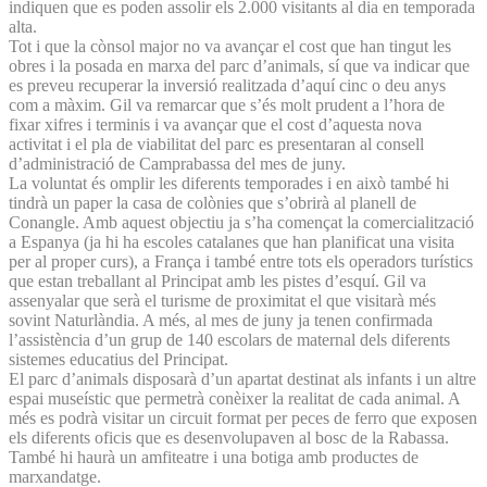
indiquen que es poden assolir els 2.000 visitants al dia en temporada
alta.
Tot i que la cònsol major no va avançar el cost que han tingut les
obres i la posada en marxa del parc d’animals, sí que va indicar que
es preveu recuperar la inversió realitzada d’aquí cinc o deu anys
com a màxim. Gil va remarcar que s’és molt prudent a l’hora de
fixar xifres i terminis i va avançar que el cost d’aquesta nova
activitat i el pla de viabilitat del parc es presentaran al consell
d’administració de Camprabassa del mes de juny.
La voluntat és omplir les diferents temporades i en això també hi
tindrà un paper la casa de colònies que s’obrirà al planell de
Conangle. Amb aquest objectiu ja s’ha començat la comercialització
a Espanya (ja hi ha escoles catalanes que han planificat una visita
per al proper curs), a França i també entre tots els operadors turístics
que estan treballant al Principat amb les pistes d’esquí. Gil va
assenyalar que serà el turisme de proximitat el que visitarà més
sovint Naturlàndia. A més, al mes de juny ja tenen confirmada
l’assistència d’un grup de 140 escolars de maternal dels diferents
sistemes educatius del Principat.
El parc d’animals disposarà d’un apartat destinat als infants i un altre
espai museístic que permetrà conèixer la realitat de cada animal. A
més es podrà visitar un circuit format per peces de ferro que exposen
els diferents oficis que es desenvolupaven al bosc de la Rabassa.
També hi haurà un amfiteatre i una botiga amb productes de
marxandatge.