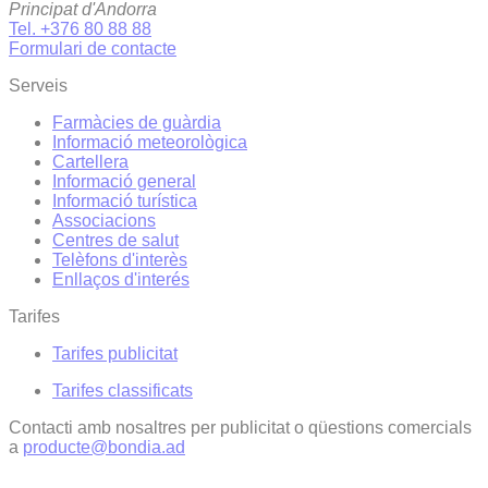
Principat d'Andorra
Tel. +376 80 88 88
Formulari de contacte
Serveis
Farmàcies de guàrdia
Informació meteorològica
Cartellera
Informació general
Informació turística
Associacions
Centres de salut
Telèfons d'interès
Enllaços d'interés
Tarifes
Tarifes publicitat
Tarifes classificats
Contacti amb nosaltres per publicitat o qüestions comercials
a
producte@bondia.ad