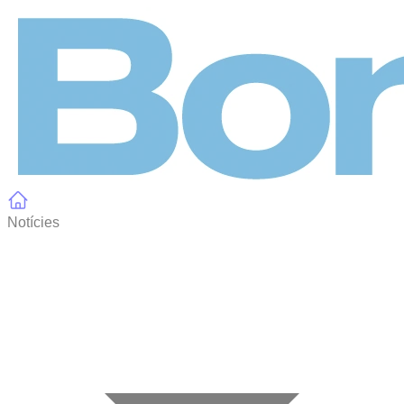
Panell de gestió de galetes
Notícies