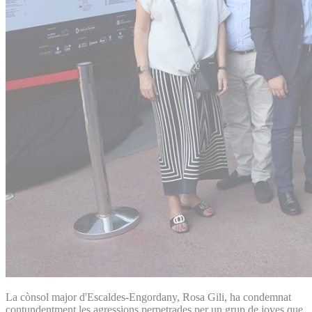
La cònsol major d'Escaldes-Engordany, Rosa Gili, ha condemnat
contundentment les agressions perpetrades per un grup de joves que