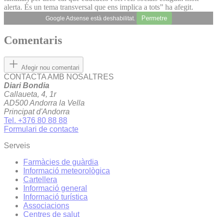
alerta. És un tema transversal que ens implica a tots” ha afegit.
Permetre
Google Adsense està deshabilitat.
Comentaris
Afegir nou comentari
CONTACTA AMB NOSALTRES
Diari Bondia
Callaueta, 4, 1r
AD500 Andorra la Vella
Principat d'Andorra
Tel. +376 80 88 88
Formulari de contacte
Serveis
Farmàcies de guàrdia
Informació meteorològica
Cartellera
Informació general
Informació turística
Associacions
Centres de salut