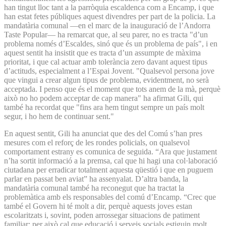
han tingut lloc tant a la parròquia escaldenca com a Encamp, i que
han estat fetes públiques aquest divendres per part de la policia. La
mandatària comunal —en el marc de la inauguració de l’Andorra
Taste Popular— ha remarcat que, al seu parer, no es tracta "d’un
problema només d’Escaldes, sinó que és un problema de país", i en
aquest sentit ha insistit que es tracta d’un assumpte de màxima
prioritat, i que cal actuar amb tolerància zero davant aquest tipus
d’actituds, especialment a l’Espai Jovent. "Qualsevol persona jove
que vingui a crear algun tipus de problema, evidentment, no serà
acceptada. I penso que és el moment que tots anem de la mà, perquè
això no ho podem acceptar de cap manera" ha afirmat Gili, qui
també ha recordat que "fins ara hem tingut sempre un país molt
segur, i ho hem de continuar sent."
En aquest sentit, Gili ha anunciat que des del Comú s’han pres
mesures com el reforç de les rondes policials, on qualsevol
comportament estrany es comunica de seguida. “Ara que justament
n’ha sortit informació a la premsa, cal que hi hagi una col·laboració
ciutadana per erradicar totalment aquesta qüestió i que en puguem
parlar en passat ben aviat” ha assenyalat. D’altra banda, la
mandatària comunal també ha reconegut que ha tractat la
problemàtica amb els responsables del comú d’Encamp. “Crec que
també el Govern hi té molt a dir, perquè aquests joves estan
escolaritzats i, sovint, poden arrossegar situacions de patiment
familiar; per això cal que educació i serveis socials estiguin molt