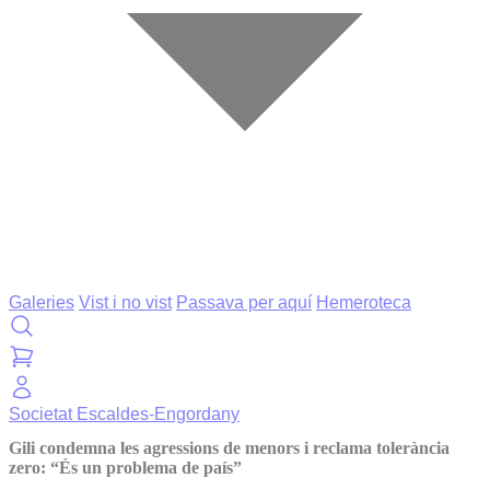
Galeries
Vist i no vist
Passava per aquí
Hemeroteca
Societat
Escaldes-Engordany
Gili condemna les agressions de menors i reclama tolerància
zero: “És un problema de país”