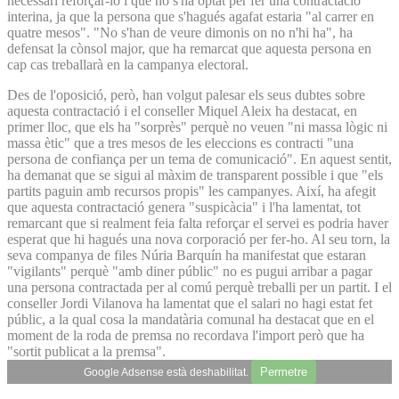
necessari reforçar-lo i que no s'ha optat per fer una contractació
interina, ja que la persona que s'hagués agafat estaria "al carrer en
quatre mesos". "No s'han de veure dimonis on no n'hi ha", ha
defensat la cònsol major, que ha remarcat que aquesta persona en
cap cas treballarà en la campanya electoral.
Des de l'oposició, però, han volgut palesar els seus dubtes sobre
aquesta contractació i el conseller Miquel Aleix ha destacat, en
primer lloc, que els ha "sorprès" perquè no veuen "ni massa lògic ni
massa ètic" que a tres mesos de les eleccions es contracti "una
persona de confiança per un tema de comunicació". En aquest sentit,
ha demanat que se sigui al màxim de transparent possible i que "els
partits paguin amb recursos propis" les campanyes. Així, ha afegit
que aquesta contractació genera "suspicàcia" i l'ha lamentat, tot
remarcant que si realment feia falta reforçar el servei es podria haver
esperat que hi hagués una nova corporació per fer-ho. Al seu torn, la
seva companya de files Núria Barquín ha manifestat que estaran
"vigilants" perquè "amb diner públic" no es pugui arribar a pagar
una persona contractada per al comú perquè treballi per un partit. I el
conseller Jordi Vilanova ha lamentat que el salari no hagi estat fet
públic, a la qual cosa la mandatària comunal ha destacat que en el
moment de la roda de premsa no recordava l'import però que ha
"sortit publicat a la premsa".
Permetre
Google Adsense està deshabilitat.