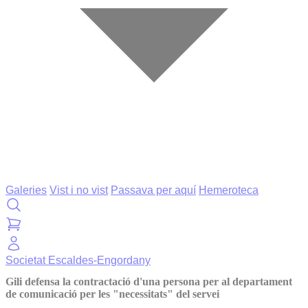
Galeries
Vist i no vist
Passava per aquí
Hemeroteca
Societat
Escaldes-Engordany
Gili defensa la contractació d'una persona per al departament
de comunicació per les "necessitats" del servei