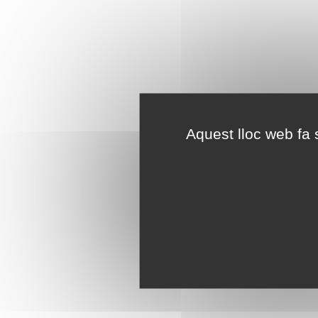
Aquest lloc web fa s