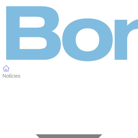
Panell de gestió de galetes
Notícies