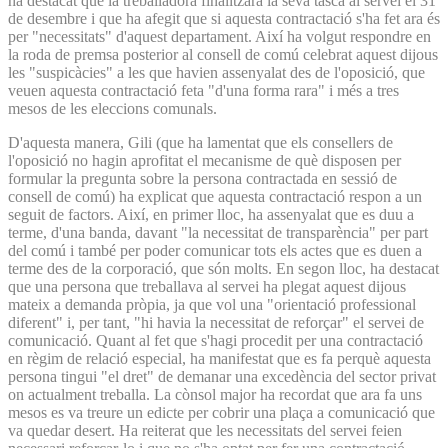
ha destacat que la treballadora finalitzarà la seva tasca al servei el 31
de desembre i que ha afegit que si aquesta contractació s'ha fet ara és
per "necessitats" d'aquest departament. Així ha volgut respondre en
la roda de premsa posterior al consell de comú celebrat aquest dijous
les "suspicàcies" a les que havien assenyalat des de l'oposició, que
veuen aquesta contractació feta "d'una forma rara" i més a tres
mesos de les eleccions comunals.
D'aquesta manera, Gili (que ha lamentat que els consellers de
l'oposició no hagin aprofitat el mecanisme de què disposen per
formular la pregunta sobre la persona contractada en sessió de
consell de comú) ha explicat que aquesta contractació respon a un
seguit de factors. Així, en primer lloc, ha assenyalat que es duu a
terme, d'una banda, davant "la necessitat de transparència" per part
del comú i també per poder comunicar tots els actes que es duen a
terme des de la corporació, que són molts. En segon lloc, ha destacat
que una persona que treballava al servei ha plegat aquest dijous
mateix a demanda pròpia, ja que vol una "orientació professional
diferent" i, per tant, "hi havia la necessitat de reforçar" el servei de
comunicació. Quant al fet que s'hagi procedit per una contractació
en règim de relació especial, ha manifestat que es fa perquè aquesta
persona tingui "el dret" de demanar una excedència del sector privat
on actualment treballa. La cònsol major ha recordat que ara fa uns
mesos es va treure un edicte per cobrir una plaça a comunicació que
va quedar desert. Ha reiterat que les necessitats del servei feien