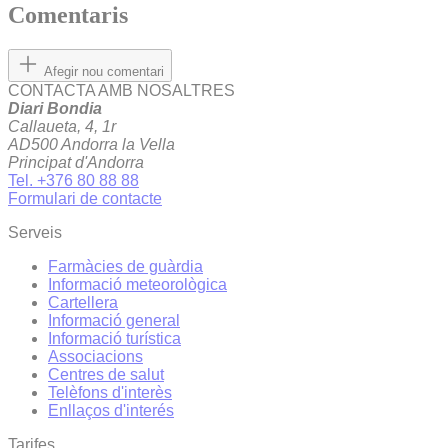
Comentaris
Afegir nou comentari
CONTACTA AMB NOSALTRES
Diari Bondia
Callaueta, 4, 1r
AD500 Andorra la Vella
Principat d'Andorra
Tel. +376 80 88 88
Formulari de contacte
Serveis
Farmàcies de guàrdia
Informació meteorològica
Cartellera
Informació general
Informació turística
Associacions
Centres de salut
Telèfons d'interès
Enllaços d'interés
Tarifes